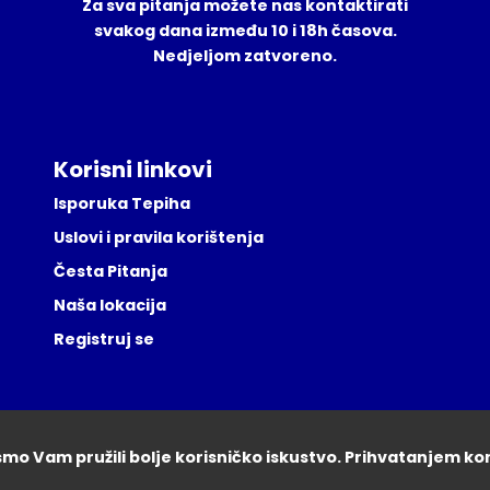
Za sva pitanja možete nas kontaktirati
svakog dana između 10 i 18h časova.
Nedjeljom zatvoreno.
Korisni linkovi
Isporuka Tepiha
Uslovi i pravila korištenja
Česta Pitanja
Naša lokacija
Registruj se
ismo Vam pružili bolje korisničko iskustvo. Prihvatanjem ko