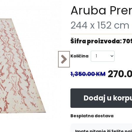
Aruba Pr
244 x 152 cm
Šifra proizvoda: 7
Količina
270.
1,350.00 KM
Dodaj u korp
Besplatna dostava
Imate pitanje ili želite na