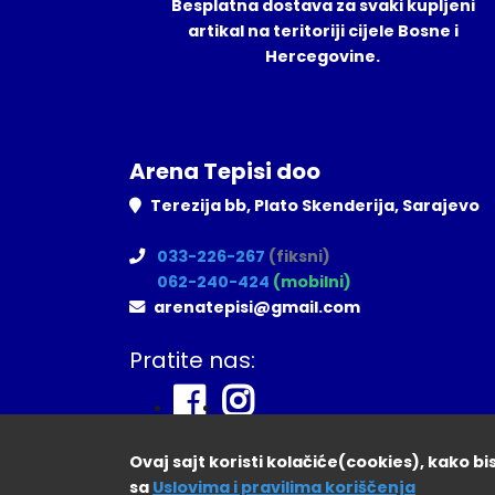
Besplatna dostava za svaki kupljeni
artikal na teritoriji cijele Bosne i
Hercegovine.
Arena Tepisi doo
Terezija bb, Plato Skenderija, Sarajevo
033-226-267
(fiksni)
062-240-424
(mobilni)
arenatepisi@gmail.com
Pratite nas:
Ovaj sajt koristi kolačiće(cookies), kako b
sa
Uslovima i pravilima koriščenja