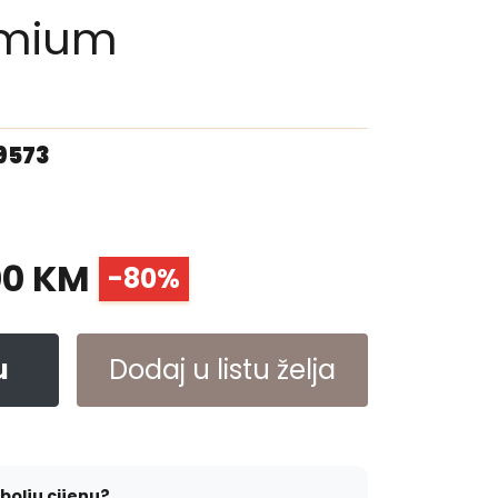
emium
09573
00 KM
-80%
u
Dodaj u listu želja
jbolju cijenu?