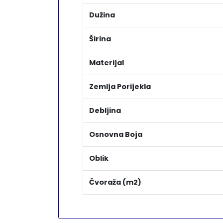
Dužina
Širina
Materijal
Zemlja Porijekla
Debljina
Osnovna Boja
Oblik
Čvoraža (m2)