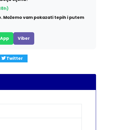
18h)
ite. Možemo vam pokazati tepih i putem
sApp
Viber
Twitter