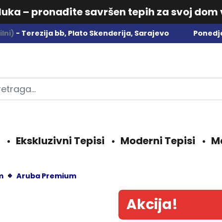
dluka – pronađite savršen tepih za svoj dom
lni)
- Terezija bb, Plato Skenderija, Sarajevo
Ponedje
Ekskluzivni Tepisi
Moderni Tepisi
M
m
Aruba Premium
Akcija!