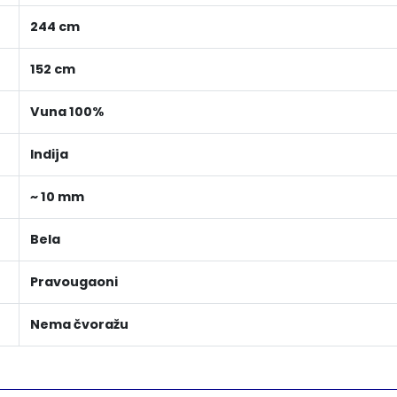
244 cm
152 cm
Vuna 100%
Indija
~ 10 mm
Bela
Pravougaoni
Nema čvoražu