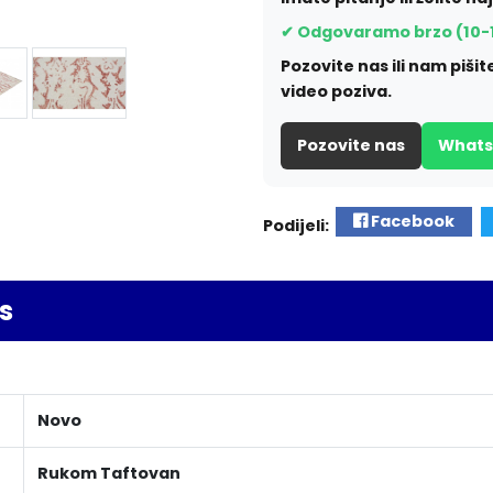
✔ Odgovaramo brzo (10-
Pozovite nas ili nam piš
video poziva.
Pozovite nas
What
Facebook
Podijeli:
s
Novo
Rukom Taftovan