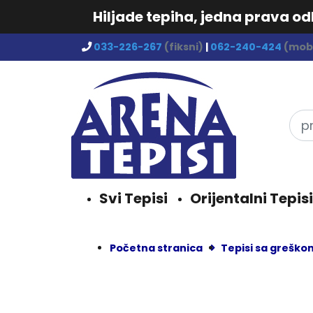
Hiljade tepiha, jedna prava o
033-226-267
(fiksni)
|
062-240-424
(mobi
Svi Tepisi
Orijentalni Tepisi
Početna stranica
Tepisi sa greško