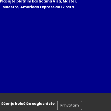
Plaćajte platnim karticama Visa, Master,
Maestro, American Express do 12 rata.
rišćenja kolačića saglasni ste
Prihvatam