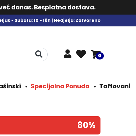
 već danas. Besplatna dostava.
ljak - Subota: 10 - 18h | Nedjelja: Zatvoreno
0
ašinski
Specijalna Ponuda
Taftovani
80%