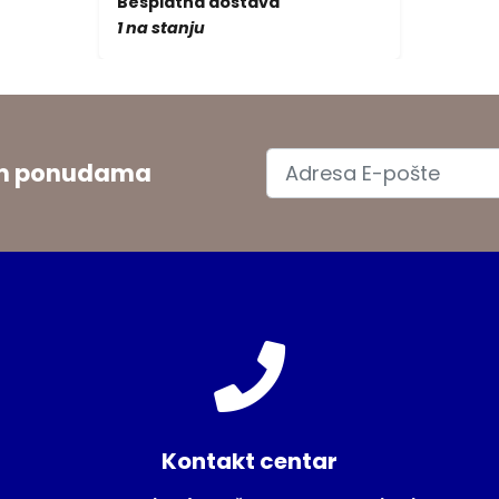
Besplatna dostava
1 na stanju
jim ponudama
Kontakt centar