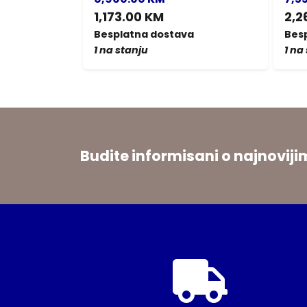
1,173.00 KM
2,2
a
Besplatna dostava
Bes
1 na stanju
1 na
Budite informisani o najnovi