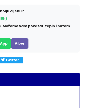
jbolju cijenu?
18h)
ite. Možemo vam pokazati tepih i putem
sApp
Viber
Twitter