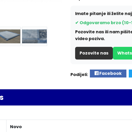
Imate pitanje ili želite na
✔ Odgovaramo brzo (10-
Pozovite nas ili nam piš
video poziva.
Pozovite nas
What
Facebook
Podijeli:
s
Novo