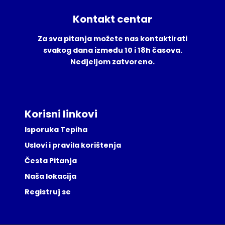
Kontakt centar
Za sva pitanja možete nas kontaktirati
svakog dana između 10 i 18h časova.
Nedjeljom zatvoreno.
Korisni linkovi
Isporuka Tepiha
Uslovi i pravila korištenja
Česta Pitanja
Naša lokacija
Registruj se