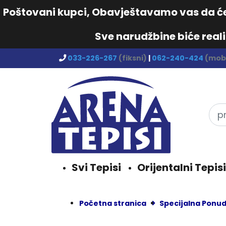
Poštovani kupci, Obavještavamo vas da će 
Sve narudžbine biće real
033-226-267
(fiksni)
|
062-240-424
(mobi
Svi Tepisi
Orijentalni Tepisi
Početna stranica
Specijalna Ponu