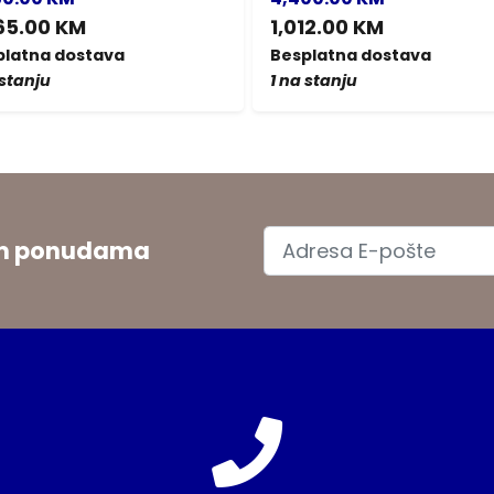
65.00 KM
1,012.00 KM
platna dostava
Besplatna dostava
 stanju
1 na stanju
jim ponudama