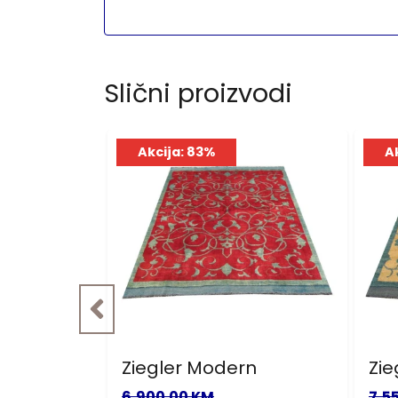
Slični proizvodi
Akcija: 83%
A
r
Ziegler Modern
Zie
6,900.00 KM
7,5