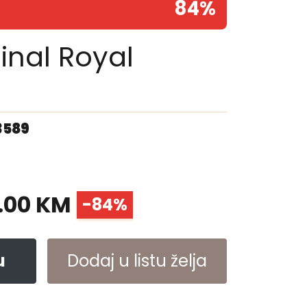
84%
inal Royal
m
3589
1.00 KM
-84%
u
Dodaj u listu želja