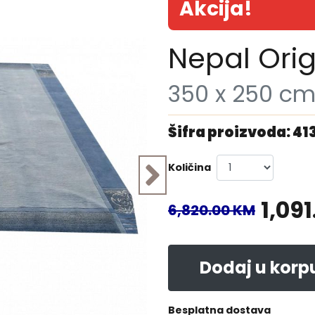
Akcija!
Nepal Orig
350 x 250 c
Šifra proizvoda: 41
Količina
1,09
6,820.00 KM
Dodaj u korp
Besplatna dostava