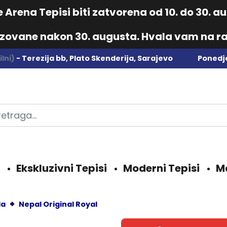
Arena Tepisi biti zatvorena od 10. do 30. 
izovane nakon 30. augusta. Hvala vam na ra
lni)
- Terezija bb, Plato Skenderija, Sarajevo
Ponedje
Ekskluzivni Tepisi
Moderni Tepisi
M
da
Nepal Original Royal