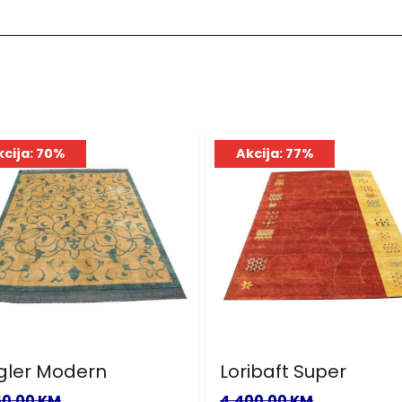
kcija: 70%
Akcija: 77%
gler Modern
Loribaft Super
50.00 KM
4,400.00 KM