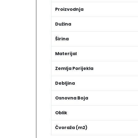
Proizvodnja
Dužina
Širina
Materijal
Zemlja Porijekla
Debljina
Osnovna Boja
Oblik
Čvoraža (m2)