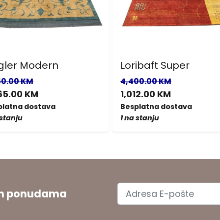
gler Modern
Loribaft Super
50.00 KM
4,400.00 KM
65.00 KM
1,012.00 KM
platna dostava
Besplatna dostava
 stanju
1 na stanju
jim ponudama