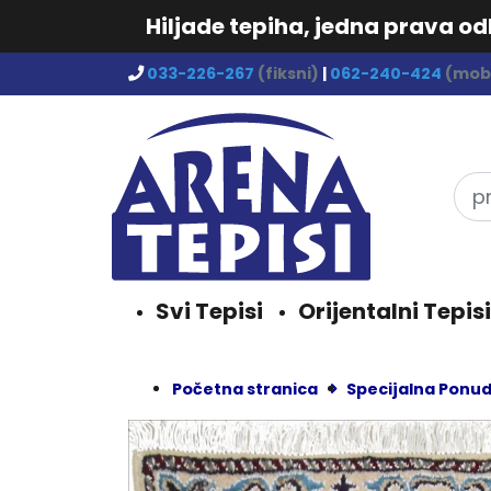
Hiljade tepiha, jedna prava o
033-226-267
(fiksni)
|
062-240-424
(mobi
Svi Tepisi
Orijentalni Tepisi
Početna stranica
Specijalna Ponu