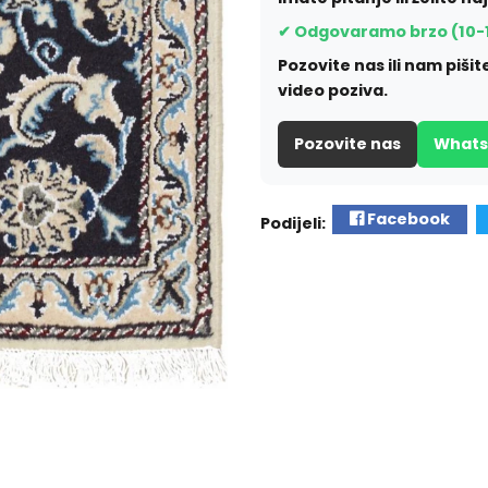
✔ Odgovaramo brzo (10-
Pozovite nas ili nam piš
video poziva.
Pozovite nas
What
Facebook
Podijeli: