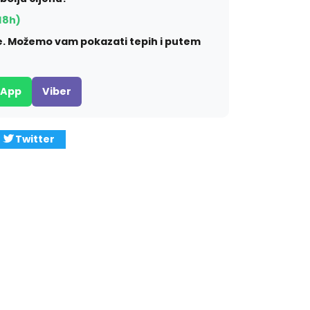
18h)
ite. Možemo vam pokazati tepih i putem
sApp
Viber
Twitter