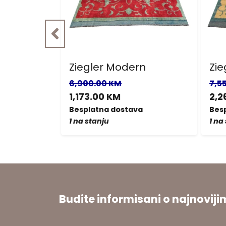
r
Ziegler Modern
Zie
6,900.00 KM
7,5
1,173.00 KM
2,2
a
Besplatna dostava
Bes
1 na stanju
1 na
Budite informisani o najnovi