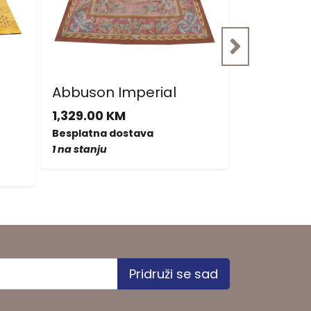
Abbuson Imperial
Nepal Sup
malim o
1,329.00 KM
877.00 KM
Besplatna dostava
702.00 KM
1 na stanju
Besplatna d
1 na stanju
Pridruži se sad