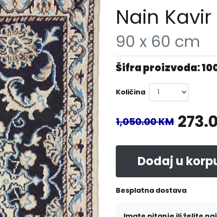
Nain Kavir
90 x 60 cm
Šifra proizvoda: 1
Količina
273.
1,050.00 KM
Dodaj u korp
Besplatna dostava
Imate pitanje ili želite na