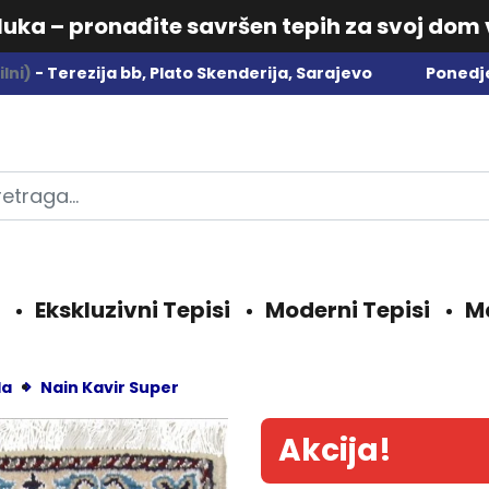
dluka – pronađite savršen tepih za svoj dom
lni)
- Terezija bb, Plato Skenderija, Sarajevo
Ponedje
Ekskluzivni Tepisi
Moderni Tepisi
M
da
Nain Kavir Super
Akcija!