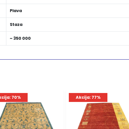
Plava
Staza
~ 350 000
kcija: 70%
Akcija: 77%