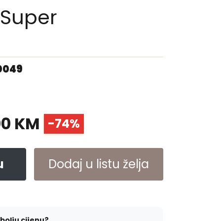
 Super
00049
00 KM
-74%
u
Dodaj u listu želja
jbolju cijenu?