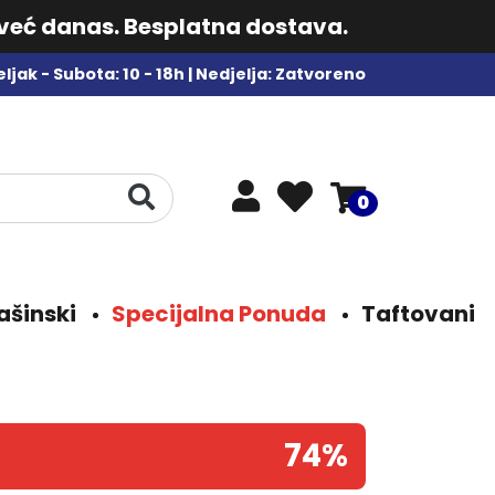
 već danas. Besplatna dostava.
ljak - Subota: 10 - 18h | Nedjelja: Zatvoreno
0
ašinski
Specijalna Ponuda
Taftovani
74%