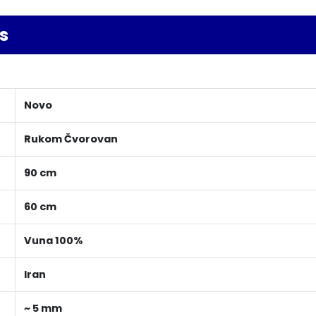
s
Novo
Rukom Čvorovan
90 cm
60 cm
Vuna 100%
Iran
~ 5 mm