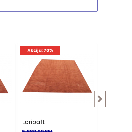
Akcija: 70%
Akcija: 7
Loribaft
Loribaft
5,880.00 KM
5,880.00 K