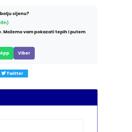
jbolju cijenu?
18h)
ite. Možemo vam pokazati tepih i putem
sApp
Viber
Twitter