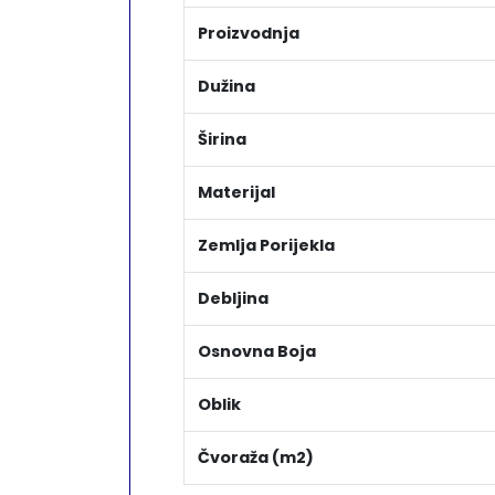
Proizvodnja
Dužina
Širina
Materijal
Zemlja Porijekla
Debljina
Osnovna Boja
Oblik
Čvoraža (m2)