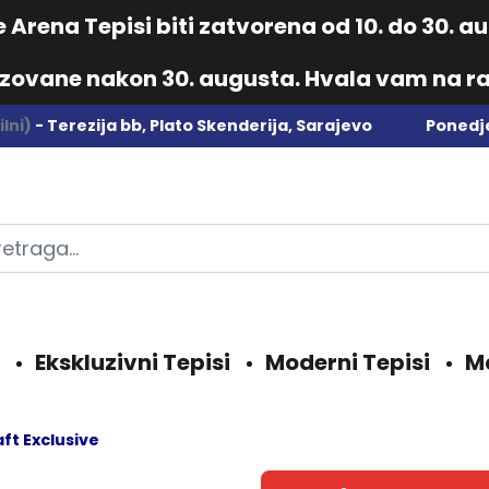
Arena Tepisi biti zatvorena od 10. do 30. 
izovane nakon 30. augusta. Hvala vam na ra
lni)
- Terezija bb, Plato Skenderija, Sarajevo
Ponedje
Ekskluzivni Tepisi
Moderni Tepisi
M
aft Exclusive