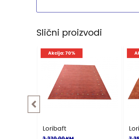
Slični proizvodi
Akcija: 70%
A
sive
Loribaft
Lor
3,370.00 KM
7,3