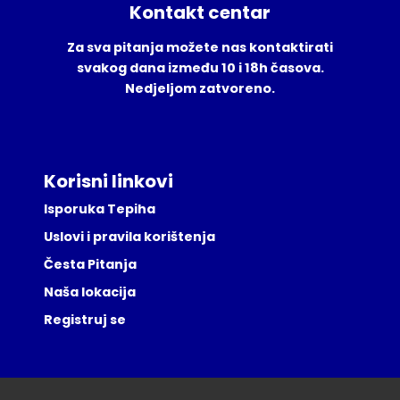
Kontakt centar
Za sva pitanja možete nas kontaktirati
svakog dana između 10 i 18h časova.
Nedjeljom zatvoreno.
Korisni linkovi
Isporuka Tepiha
Uslovi i pravila korištenja
Česta Pitanja
Naša lokacija
Registruj se