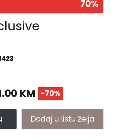
70%
clusive
4423
1.00 KM
-70%
u
Dodaj u listu želja