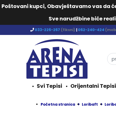
Poštovani kupci, Obavještavamo vas da će 
Sve narudžbine biće real
033-226-267
(fiksni)
|
062-240-424
(mobi
Svi Tepisi
Orijentalni Tepisi
Početna stranica
Loribaft
Lorib