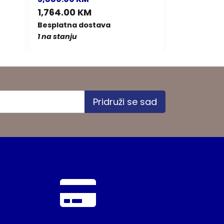
1,764.00 KM
1,764.00 
Besplatna dostava
Besplatna d
1 na stanju
1 na stanju
Pridruži se sad