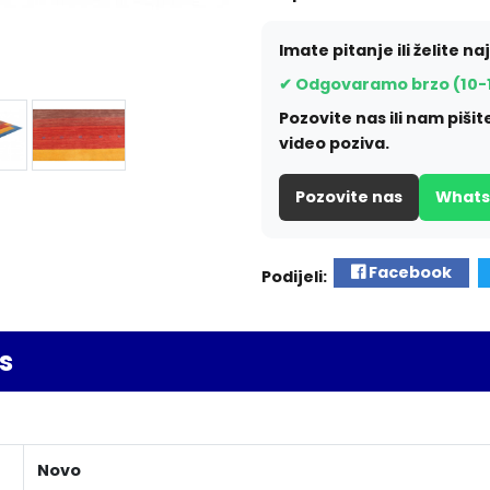
Imate pitanje ili želite na
✔ Odgovaramo brzo (10-
Pozovite nas ili nam piš
video poziva.
Pozovite nas
What
Facebook
Podijeli:
s
Novo