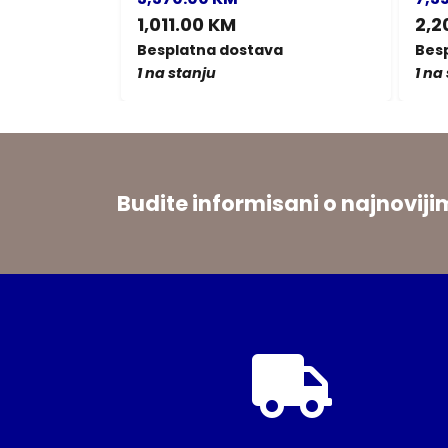
1,011.00 KM
2,2
a
Besplatna dostava
Bes
1 na stanju
1 na
Budite informisani o najnovi