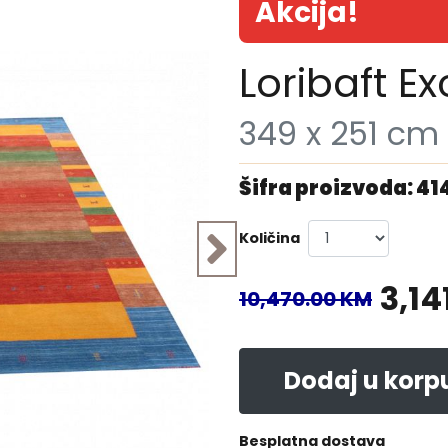
Akcija!
Loribaft Ex
349 x 251 cm
Šifra proizvoda: 41
Količina
3,14
10,470.00 KM
Dodaj u korp
Besplatna dostava