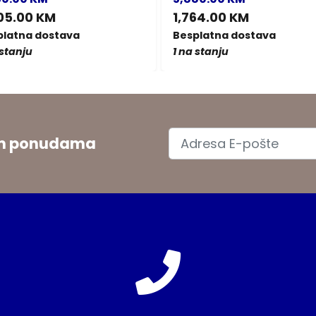
05.00 KM
1,764.00 KM
platna dostava
Besplatna dostava
 stanju
1 na stanju
jim ponudama