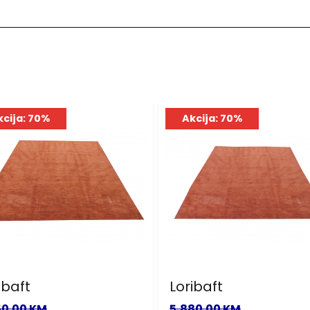
kcija: 70%
Akcija: 70%
ibaft
Loribaft
50.00 KM
5,880.00 KM