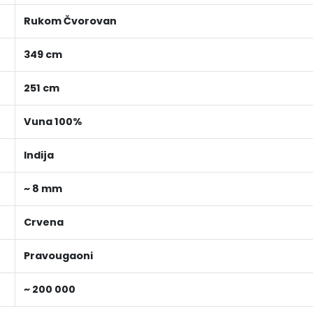
Rukom Čvorovan
349 cm
251 cm
Vuna 100%
Indija
~ 8 mm
Crvena
Pravougaoni
~ 200 000