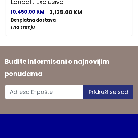
Loribaft Exclusive
10,450.00 KM
3,135.00 KM
Besplatna dostava
1 na stanju
Budite informisani o najnovijim
ponudama
Pridruži se sad