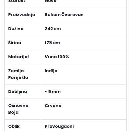
Starost
Novo
Proizvodnja
Rukom Čvorovan
Dužina
242 cm
Širina
178 cm
Materijal
Vuna 100%
Zemlja
Indija
Porijekla
Debljina
~ 5 mm
Osnovna
Crvena
Boja
Oblik
Pravougaoni