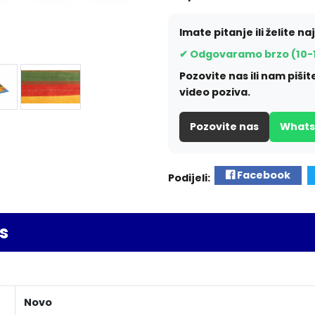
Imate pitanje ili želite na
✔ Odgovaramo brzo (10-
Pozovite nas ili nam piš
video poziva.
Pozovite nas
What
Facebook
Podijeli:
s
Novo