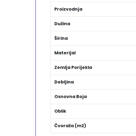
Proizvodnja
Dužina
Širina
Materijal
Zemlja Porijekla
Debljina
Osnovna Boja
Oblik
Čvoraža (m2)