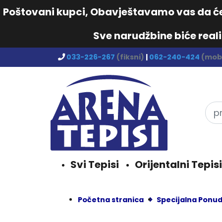
Poštovani kupci, Obavještavamo vas da će 
Sve narudžbine biće real
033-226-267
(fiksni)
|
062-240-424
(mobi
Svi Tepisi
Orijentalni Tepisi
Početna stranica
Specijalna Ponu