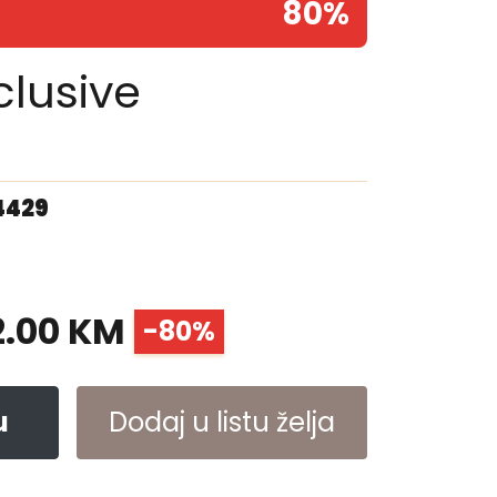
80%
clusive
m
4429
2.00 KM
-80%
u
Dodaj u listu želja