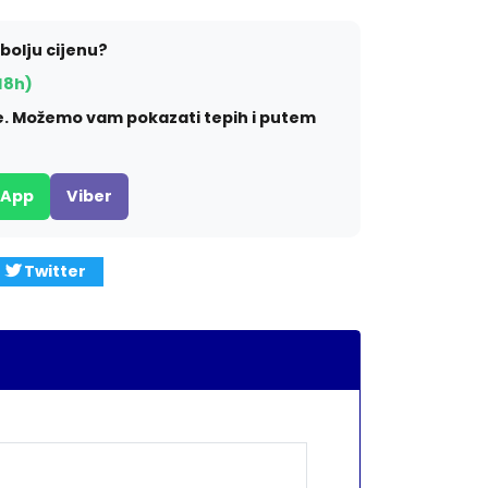
jbolju cijenu?
18h)
ite. Možemo vam pokazati tepih i putem
sApp
Viber
Twitter