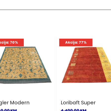
kcija: 70%
Akcija: 77%
gler Modern
Loribaft Super
50.00 KM
4,400.00 KM