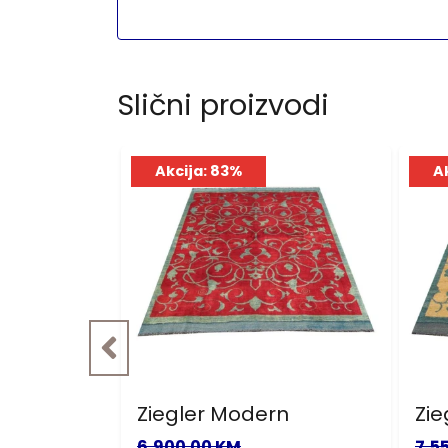
Slični proizvodi
Akcija: 83%
A
r
Ziegler Modern
Zie
6,900.00 KM
7,5