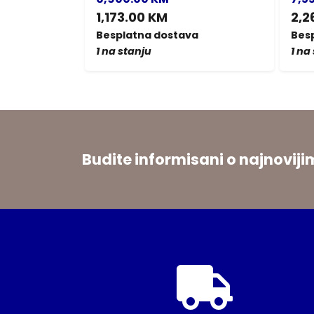
1,173.00 KM
2,2
a
Besplatna dostava
Bes
1 na stanju
1 na
Budite informisani o najnovi