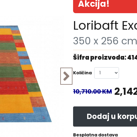
Akcija!
Loribaft Ex
350 x 256 c
Šifra proizvoda: 41
Količina
2,14
10,710.00 KM
Dodaj u korp
Besplatna dostava