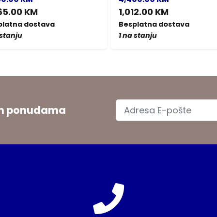
65.00 KM
1,012.00 KM
platna dostava
Besplatna dostava
 stanju
1 na stanju
jim ponudama