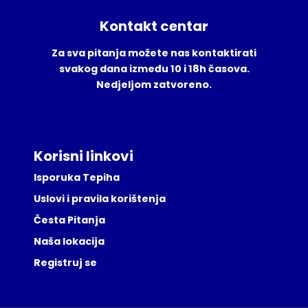
Kontakt centar
Za sva pitanja možete nas kontaktirati
svakog dana između 10 i 18h časova.
Nedjeljom zatvoreno.
Korisni linkovi
Isporuka Tepiha
Uslovi i pravila korištenja
Česta Pitanja
Naša lokacija
Registruj se