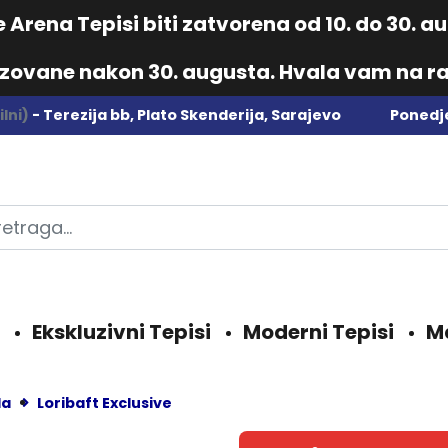
Arena Tepisi biti zatvorena od 10. do 30. 
izovane nakon 30. augusta. Hvala vam na ra
lni)
- Terezija bb, Plato Skenderija, Sarajevo
Ponedje
Ekskluzivni Tepisi
Moderni Tepisi
M
da
Loribaft Exclusive