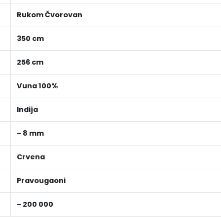
Rukom Čvorovan
350 cm
256 cm
Vuna 100%
Indija
~ 8 mm
Crvena
Pravougaoni
~ 200 000