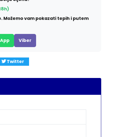
18h)
ite. Možemo vam pokazati tepih i putem
sApp
Viber
Twitter