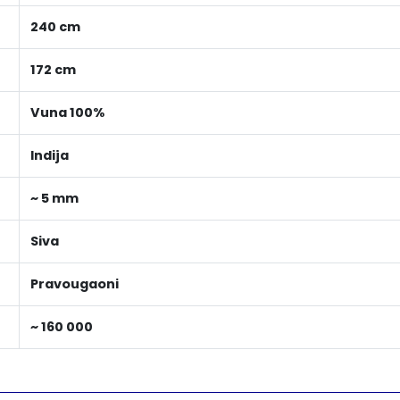
240 cm
172 cm
Vuna 100%
Indija
~ 5 mm
Siva
Pravougaoni
~ 160 000