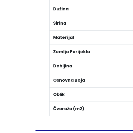
Dužina
Širina
Materijal
Zemlja Porijekla
Debljina
Osnovna Boja
Oblik
Čvoraža (m2)