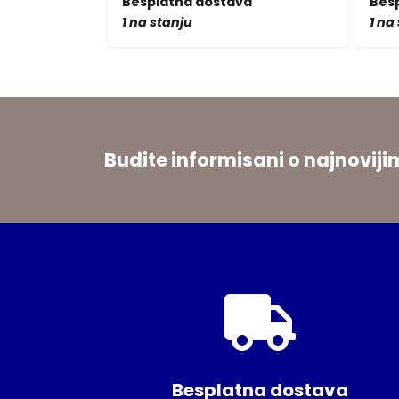
a
Besplatna dostava
Bes
1 na stanju
1 na
Budite informisani o najnovi
Besplatna dostava