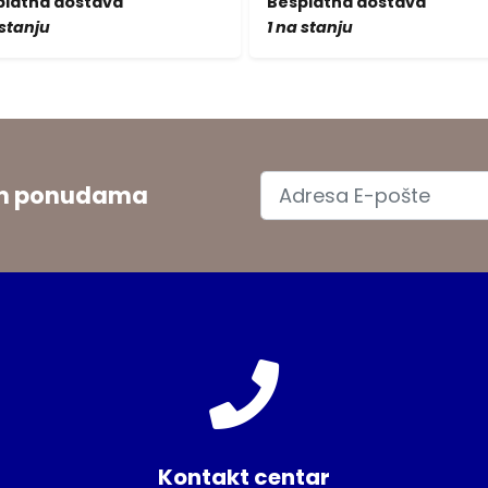
platna dostava
Besplatna dostava
 stanju
1 na stanju
jim ponudama
Kontakt centar