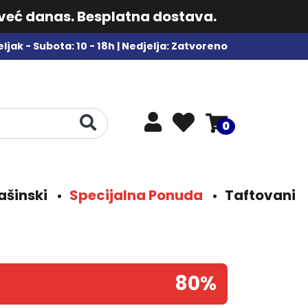
 već danas. Besplatna dostava.
ljak - Subota: 10 - 18h | Nedjelja: Zatvoreno
0
ašinski
Specijalna Ponuda
Taftovani
80%