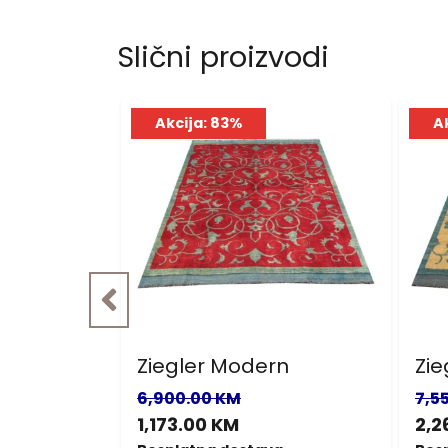
Slični proizvodi
Akcija: 83%
A
r
Ziegler Modern
Zie
6,900.00 KM
7,5
1,173.00 KM
2,2