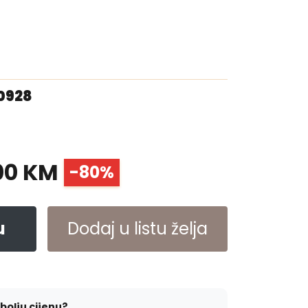
00928
00 KM
-80%
u
Dodaj u listu želja
jbolju cijenu?