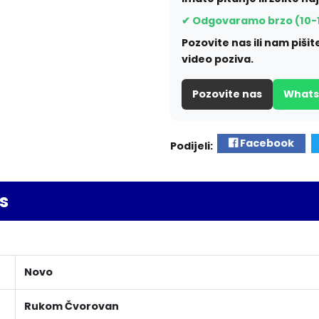
✔ Odgovaramo brzo (10-
Pozovite nas ili nam piš
video poziva.
Pozovite nas
What
Facebook
Podijeli:
s
Novo
Rukom Čvorovan