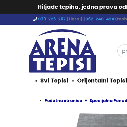
Hiljade tepiha, jedna prava o
033-226-267
(fiksni)
|
062-240-424
(mobi
Svi Tepisi
Orijentalni Tepisi
Početna stranica
Specijalna Ponu