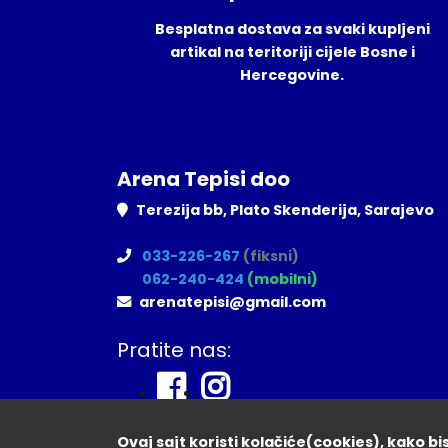
Besplatna dostava za svaki kupljeni
artikal na teritoriji cijele Bosne i
Hercegovine.
Arena Tepisi doo
Terezija bb, Plato Skenderija, Sarajevo
033-226-267
(fiksni)
062-240-424
(mobilni)
arenatepisi@gmail.com
Pratite nas:
Ovaj sajt koristi kolačiće(cookies), kako b