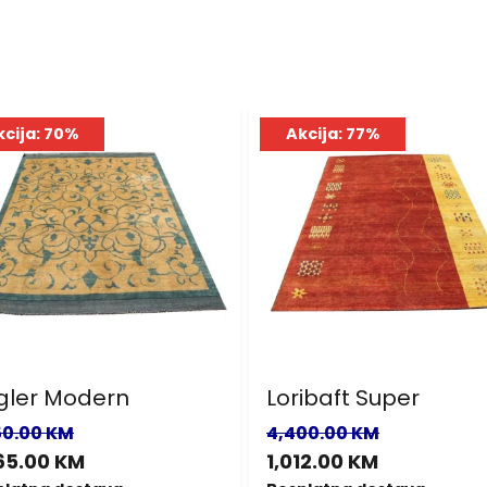
kcija: 70%
Akcija: 77%
gler Modern
Loribaft Super
50.00 KM
4,400.00 KM
65.00 KM
1,012.00 KM