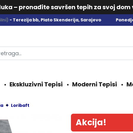
dluka – pronađite savršen tepih za svoj dom
lni)
- Terezija bb, Plato Skenderija, Sarajevo
Ponedje
Ekskluzivni Tepisi
Moderni Tepisi
M
da
Loribaft
Akcija!