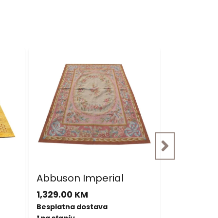
Akcija: 2
Abbuson Imperial
Nepal Sup
malim o
1,329.00 KM
877.00 KM
Besplatna dostava