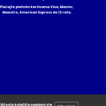
Plaćajte platnim karticama Visa, Master,
Maestro, American Express do 12 rata.
rišćenja kolačića saglasni ste