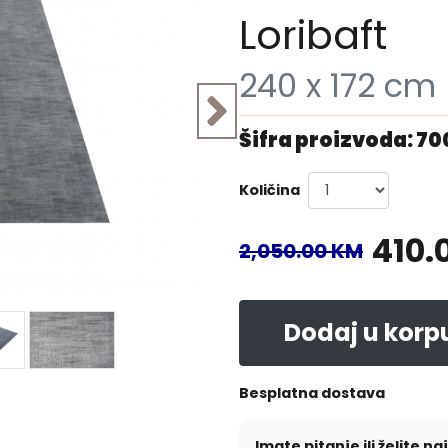
Loribaft
240 x 172 cm
Šifra proizvoda: 7
Količina
410.
2,050.00 KM
Dodaj u korp
Besplatna dostava
Imate pitanje ili želite na