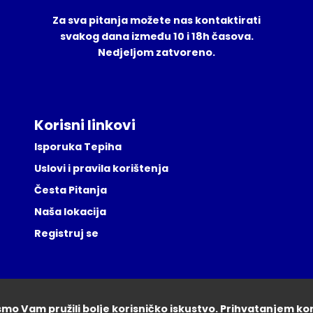
Za sva pitanja možete nas kontaktirati
svakog dana između 10 i 18h časova.
Nedjeljom zatvoreno.
Korisni linkovi
Isporuka Tepiha
Uslovi i pravila korištenja
Česta Pitanja
Naša lokacija
Registruj se
ismo Vam pružili bolje korisničko iskustvo. Prihvatanjem ko