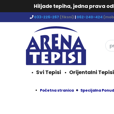
Hiljade tepiha, jedna prava o
033-226-267
(fiksni)
|
062-240-424
(mobi
Svi Tepisi
Orijentalni Tepisi
Početna stranica
Specijalna Ponu