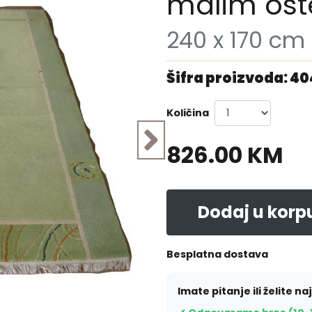
malim os
240 x 170 cm
Šifra proizvoda: 4
Količina
826.00 KM
Dodaj u korp
Besplatna dostava
Imate pitanje ili želite na