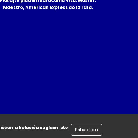
Plaćajte platnim karticama Visa, Master,
Maestro, American Express do 12 rata.
rišćenja kolačića saglasni ste
Prihvatam