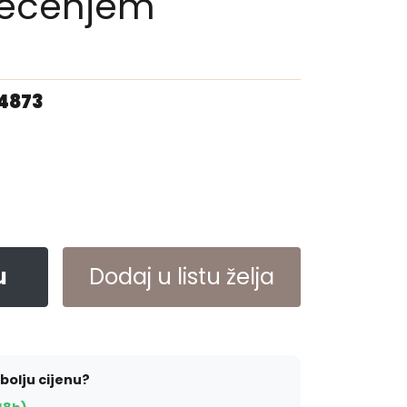
tecenjem
04873
u
Dodaj u listu želja
jbolju cijenu?