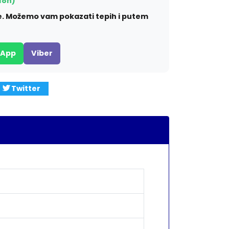
18h)
ite. Možemo vam pokazati tepih i putem
sApp
Viber
Twitter