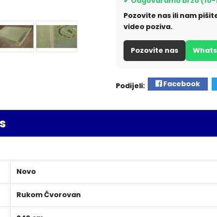
✔ Odgovaramo brzo (10-
Pozovite nas ili nam piš
video poziva.
Pozovite nas
What
Facebook
Podijeli:
s
Novo
Rukom Čvorovan