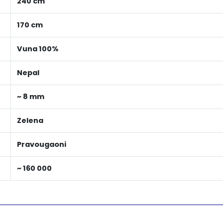
240 cm
170 cm
Vuna 100%
Nepal
~ 8 mm
Zelena
Pravougaoni
~ 160 000