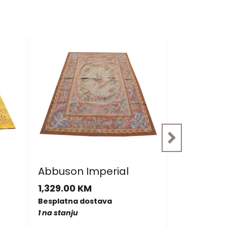
Akcija: 2
Abbuson Imperial
Nepal Sup
malim o
1,329.00 KM
877.00 KM
Besplatna dostava
702.00 KM
1 na stanju
Besplatna d