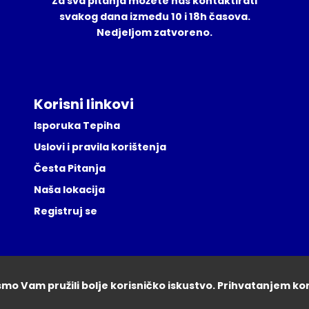
Za sva pitanja možete nas kontaktirati
svakog dana između 10 i 18h časova.
Nedjeljom zatvoreno.
Korisni linkovi
Isporuka Tepiha
Uslovi i pravila korištenja
Česta Pitanja
Naša lokacija
Registruj se
ismo Vam pružili bolje korisničko iskustvo. Prihvatanjem ko