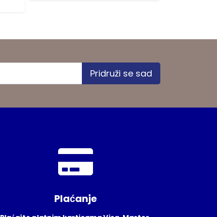
1 na stanju
Pridruži se sad
Plaćanje