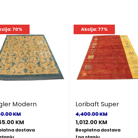
kcija: 70%
Akcija: 77%
gler Modern
Loribaft Super
50.00 KM
4,400.00 KM
65.00 KM
1,012.00 KM
platna dostava
Besplatna dostava
 stanju
1 na stanju