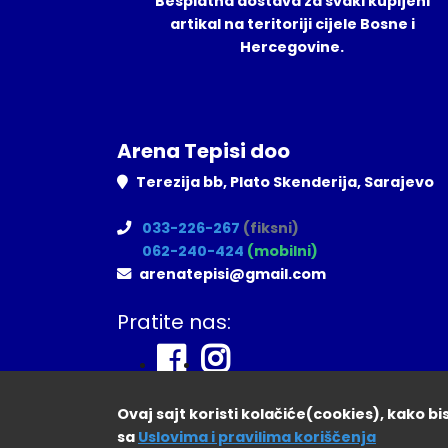
Besplatna dostava za svaki kupljeni
artikal na teritoriji cijele Bosne i
Hercegovine.
Arena Tepisi doo
Terezija bb, Plato Skenderija, Sarajevo
033-226-267
(fiksni)
062-240-424
(mobilni)
arenatepisi@gmail.com
Pratite nas:
Ovaj sajt koristi kolačiće(cookies), kako b
sa
Uslovima i pravilima koriščenja