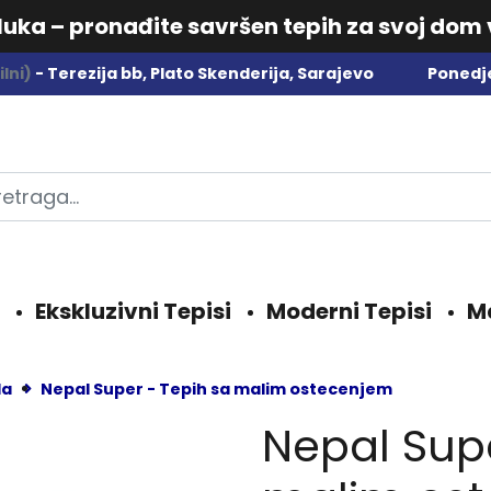
dluka – pronađite savršen tepih za svoj dom
lni)
- Terezija bb, Plato Skenderija, Sarajevo
Ponedje
Ekskluzivni Tepisi
Moderni Tepisi
M
da
Nepal Super - Tepih sa malim ostecenjem
Nepal Supe