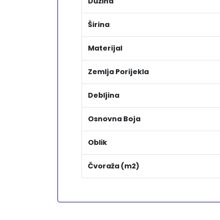
Dužina
Širina
Materijal
Zemlja Porijekla
Debljina
Osnovna Boja
Oblik
Čvoraža (m2)