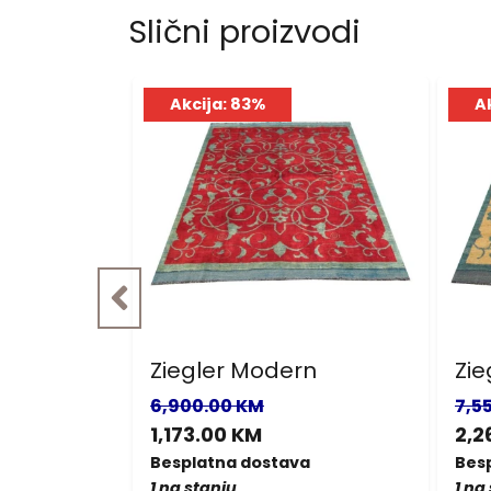
Slični proizvodi
Akcija: 83%
A
r
Ziegler Modern
Zie
6,900.00 KM
7,5
1,173.00 KM
2,2
a
Besplatna dostava
Bes
1 na stanju
1 na