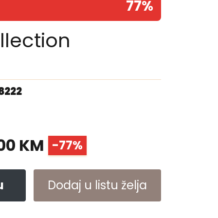
77%
llection
08222
00 KM
-77%
u
Dodaj u listu želja