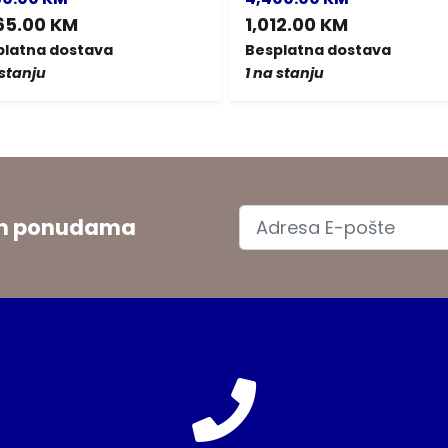
65.00 KM
1,012.00 KM
platna dostava
Besplatna dostava
 stanju
1 na stanju
jim ponudama