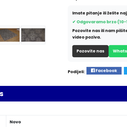
Imate pitanje ili želite na
✔ Odgovaramo brzo (10-
Pozovite nas ili nam piš
video poziva.
Pozovite nas
What
Facebook
Podijeli:
s
Novo