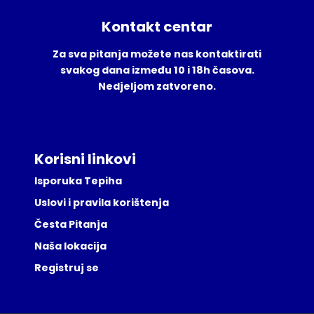
Kontakt centar
Za sva pitanja možete nas kontaktirati
svakog dana između 10 i 18h časova.
Nedjeljom zatvoreno.
Korisni linkovi
Isporuka Tepiha
Uslovi i pravila korištenja
Česta Pitanja
Naša lokacija
Registruj se