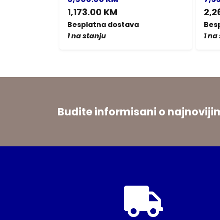
1,173.00 KM
2,2
a
Besplatna dostava
Bes
1 na stanju
1 na
Budite informisani o najnovi