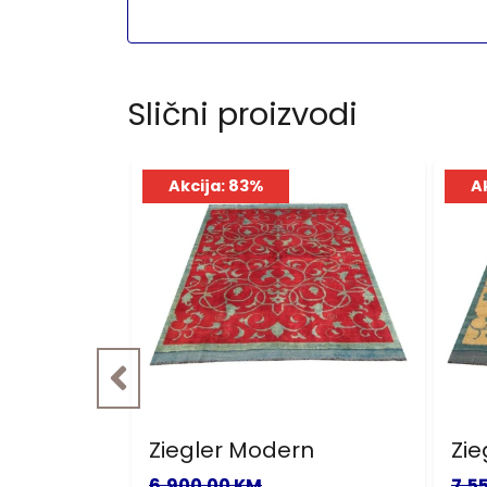
Slični proizvodi
Akcija: 83%
A
r
Ziegler Modern
Zie
6,900.00 KM
7,5