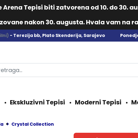
Arena Tepisi biti zatvorena od 10. do 30. 
izovane nakon 30. augusta. Hvala vam na ra
lni)
- Terezija bb, Plato Skenderija, Sarajevo
Ponedje
Ekskluzivni Tepisi
Moderni Tepisi
M
da
Crystal Collection