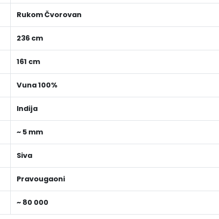
Rukom Čvorovan
236 cm
161 cm
Vuna 100%
Indija
~ 5 mm
Siva
Pravougaoni
~ 80 000