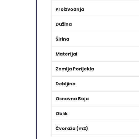
Proizvodnja
Dužina
Širina
Materijal
Zemlja Porijekla
Debljina
Osnovna Boja
Oblik
Čvoraža (m2)