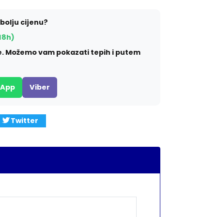
jbolju cijenu?
18h)
ite. Možemo vam pokazati tepih i putem
sApp
Viber
Twitter