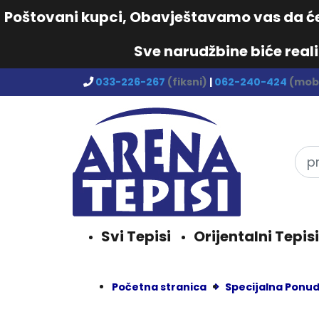
Poštovani kupci, Obavještavamo vas da će 
Sve narudžbine biće real
033-226-267
(fiksni)
|
062-240-424
(mobi
Svi Tepisi
Orijentalni Tepisi
Početna stranica
Specijalna Ponu