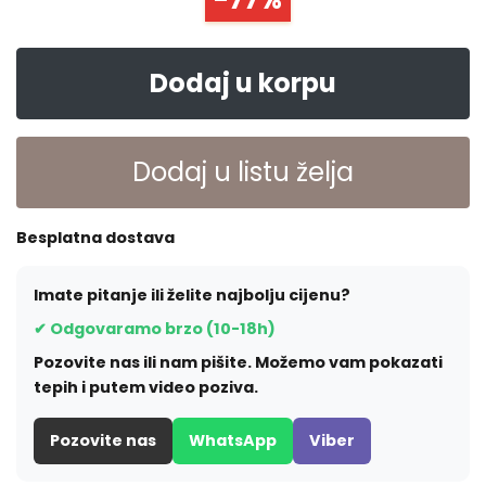
Dodaj u korpu
Dodaj u listu želja
Besplatna dostava
Imate pitanje ili želite najbolju cijenu?
✔ Odgovaramo brzo (10-18h)
Pozovite nas ili nam pišite. Možemo vam pokazati
tepih i putem video poziva.
Pozovite nas
WhatsApp
Viber