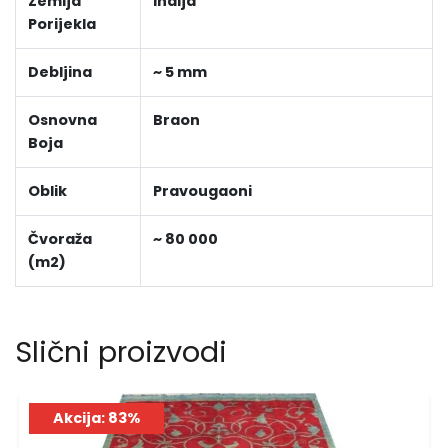
Zemlja
Indija
Porijekla
Debljina
~ 5 mm
Osnovna
Braon
Boja
Oblik
Pravougaoni
Čvoraža
~ 80 000
(m2)
Slični proizvodi
Akcija: 83%