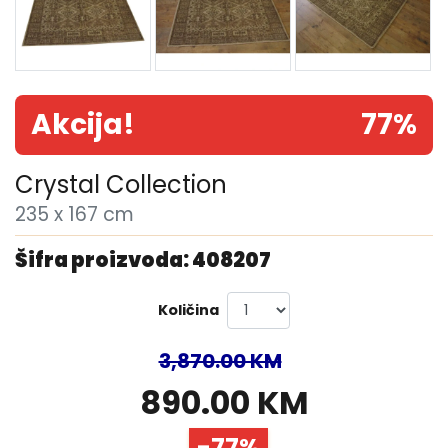
Akcija!
77%
Crystal Collection
235 x 167 cm
Šifra proizvoda: 408207
Količina
3,870.00 KM
890.00 KM
-77%