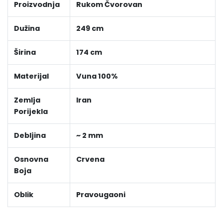
Proizvodnja
Rukom Čvorovan
Dužina
249 cm
Širina
174 cm
Materijal
Vuna 100%
Zemlja
Iran
Porijekla
Debljina
~ 2 mm
Osnovna
Crvena
Boja
Oblik
Pravougaoni