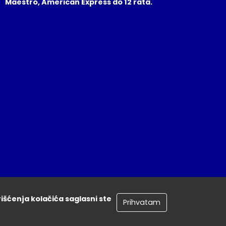
Maestro, American Express do 12 rata.
rišćenja kolačića saglasni ste
Prihvatam