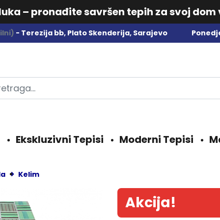
dluka – pronađite savršen tepih za svoj dom
lni)
- Terezija bb, Plato Skenderija, Sarajevo
Ponedje
Ekskluzivni Tepisi
Moderni Tepisi
M
da
Kelim
Akcija!