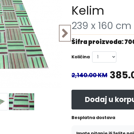
Kelim
239 x 160 cm
Šifra proizvoda: 7
Količina
385.
2,140.00 KM
Dodaj u korp
Besplatna dostava
Imate pitanje ili želite na