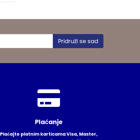
1 na stanju
Pridruži se sad
Plaćanje
Plaćajte platnim karticama Visa, Master,