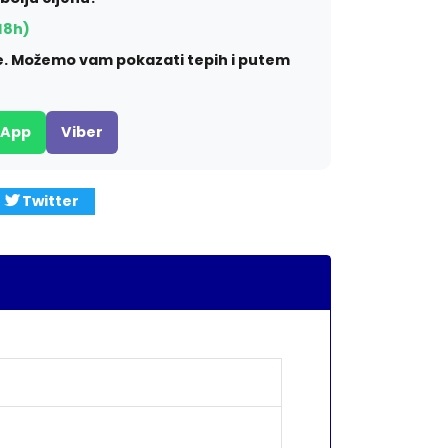
18h)
ite. Možemo vam pokazati tepih i putem
sApp
Viber
Twitter