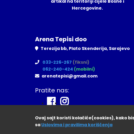
artikal na teritoriji cijele Bosne i
Hercegovine.
Arena Tepisi doo
Terezija bb, Plato Skenderija, Sarajevo
033-226-267
(fiksni)
062-240-424
(mobilni)
arenatepisi@gmail.com
Pratite nas:
Ovaj sajt koristi kolačiće(cookies), kako b
sa
Uslovima i pravilima koriščenja