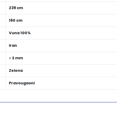
239 cm
160 cm
Vuna 100%
Iran
~ 2 mm
Zelena
Pravougaoni