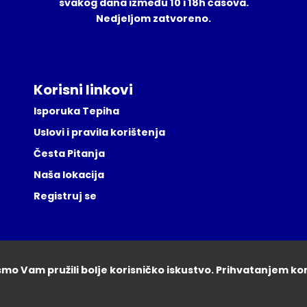
svakog dana između 10 i 18h časova.
Nedjeljom zatvoreno.
Korisni linkovi
Isporuka Tepiha
Uslovi i pravila korištenja
Česta Pitanja
Naša lokacija
Registruj se
ismo Vam pružili bolje korisničko iskustvo. Prihvatanjem ko
tepisisarajevo.ba 2026. Sva prava zadržana