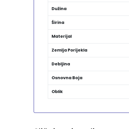
Dužina
Širina
Materijal
Zemlja Porijekla
Debljina
Osnovna Boja
Oblik