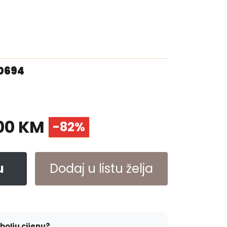
00694
00 KM
-82%
u
Dodaj u listu želja
jbolju cijenu?