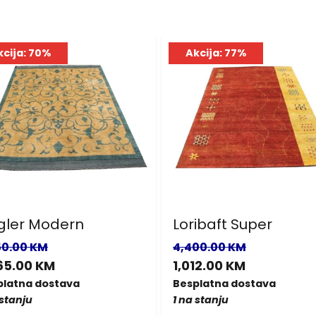
kcija: 70%
Akcija: 77%
gler Modern
Loribaft Super
50.00 KM
4,400.00 KM
65.00 KM
1,012.00 KM
platna dostava
Besplatna dostava
 stanju
1 na stanju