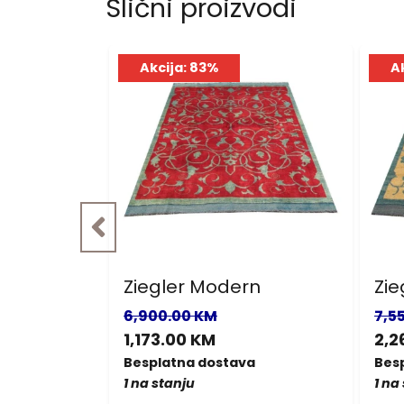
Slični proizvodi
Akcija: 83%
A
r
Ziegler Modern
Zie
6,900.00 KM
7,5
1,173.00 KM
2,2
a
Besplatna dostava
Bes
1 na stanju
1 na