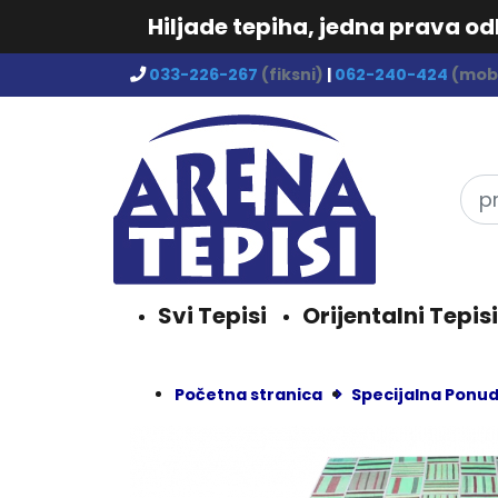
Hiljade tepiha, jedna prava o
033-226-267
(fiksni)
|
062-240-424
(mobi
Svi Tepisi
Orijentalni Tepisi
Početna stranica
Specijalna Ponu