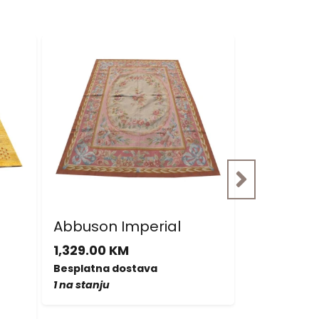
Akcija: 2
Abbuson Imperial
Nepal Sup
malim o
1,329.00 KM
877.00 KM
Besplatna dostava
702.00 KM
1 na stanju
Besplatna d