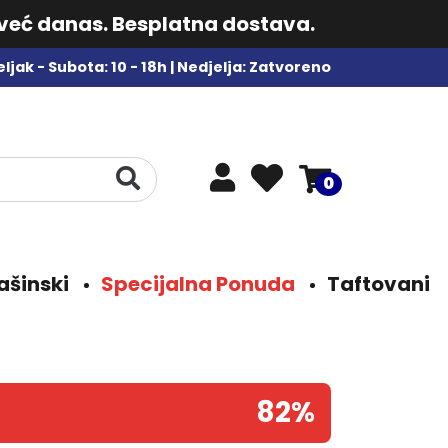
 već danas. Besplatna dostava.
ljak - Subota: 10 - 18h | Nedjelja: Zatvoreno
0
ašinski
Specijalna Ponuda
Taftovani
82%