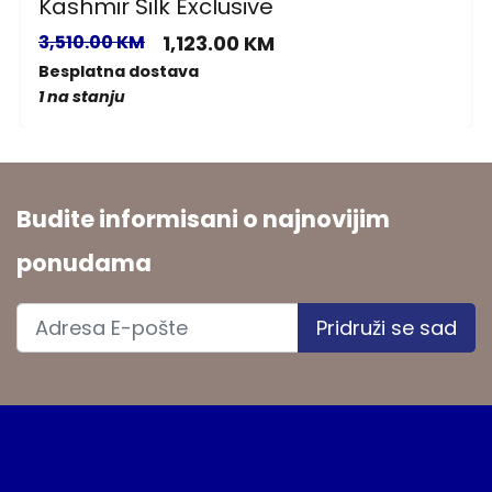
Kashmir Silk Exclusive
3,510.00 KM
1,123.00 KM
Besplatna dostava
1 na stanju
Budite informisani o najnovijim
ponudama
Pridruži se sad