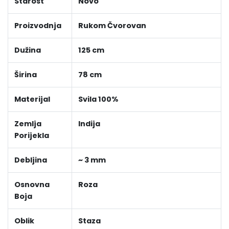
Starost
Novo
Proizvodnja
Rukom Čvorovan
Dužina
125 cm
Širina
78 cm
Materijal
Svila 100%
Zemlja
Indija
Porijekla
Debljina
~ 3 mm
Osnovna
Roza
Boja
Oblik
Staza