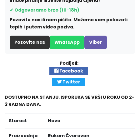
Imate pitanje ili želite najbolju cijenu?
✔ Odgovaramo brzo (10-18h)
Pozovite nas ili nam pišite. Možemo vam pokazati
tepih i putem video poziva.
Pozovite nas
WhatsApp
Viber
Podijeli:
Facebook
Twitter
DOSTUPNO NA STANJU. ISPORUKA SE VRŠI U ROKU OD 2-
3 RADNA DANA.
Starost
Novo
Proizvodnja
Rukom Čvorovan