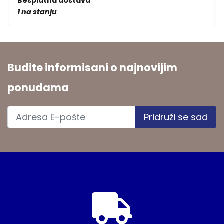
Besplatna dostava
1 na stanju
Budite informisani o najnovijim
ponudama
Pridruži se sad