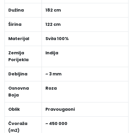
Dužina
182 cm
Širina
122 cm
Materijal
Svila 100%
Zemlja
Indija
Porijekla
Debljina
~ 3 mm
Osnovna
Roza
Boja
Oblik
Pravougaoni
Čvoraža
~ 450 000
(m2)