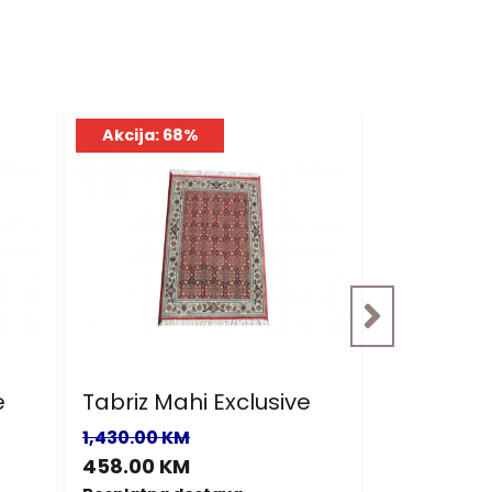
Akcija: 68%
Akcija: 6
e
Tabriz Mahi Exclusive
Tabriz Ma
1,430.00 KM
1,460.00 K
458.00 KM
467.00 K