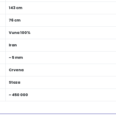
143 cm
76 cm
Vuna 100%
Iran
~ 5 mm
Crvena
Staza
~ 450 000