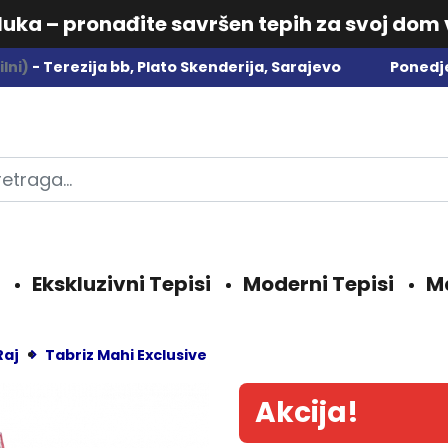
dluka – pronađite savršen tepih za svoj dom
lni)
- Terezija bb, Plato Skenderija, Sarajevo
Ponedje
Ekskluzivni Tepisi
Moderni Tepisi
M
Raj
Tabriz Mahi Exclusive
Akcija!