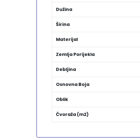
Dužina
Širina
Materijal
Zemlja Porijekla
Debljina
Osnovna Boja
Oblik
Čvoraža (m2)