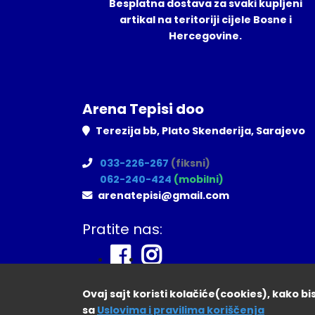
Besplatna dostava za svaki kupljeni
artikal na teritoriji cijele Bosne i
Hercegovine.
Arena Tepisi doo
Terezija bb, Plato Skenderija, Sarajevo
033-226-267
(fiksni)
062-240-424
(mobilni)
arenatepisi@gmail.com
Pratite nas:
Ovaj sajt koristi kolačiće(cookies), kako b
sa
Uslovima i pravilima koriščenja