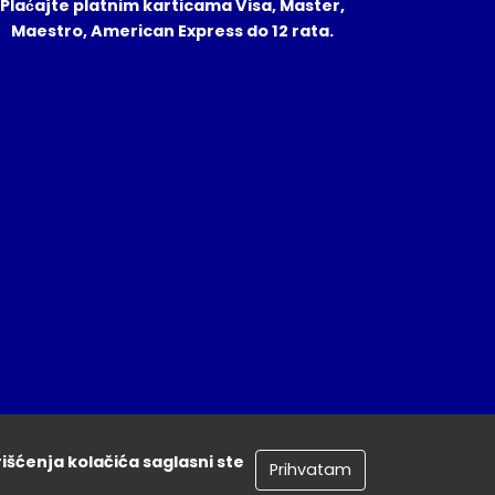
Plaćajte platnim karticama Visa, Master,
Maestro, American Express do 12 rata.
rišćenja kolačića saglasni ste
Prihvatam