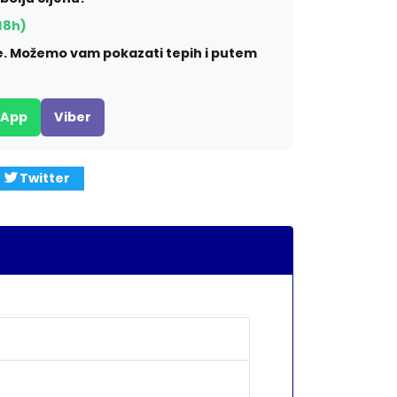
18h)
ite. Možemo vam pokazati tepih i putem
sApp
Viber
Twitter