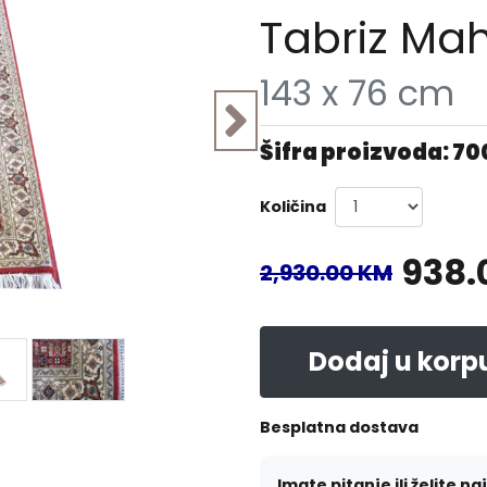
Tabriz Mah
143 x 76 cm
Šifra proizvoda: 7
Količina
938.
2,930.00 KM
Dodaj u korp
Besplatna dostava
Imate pitanje ili želite na