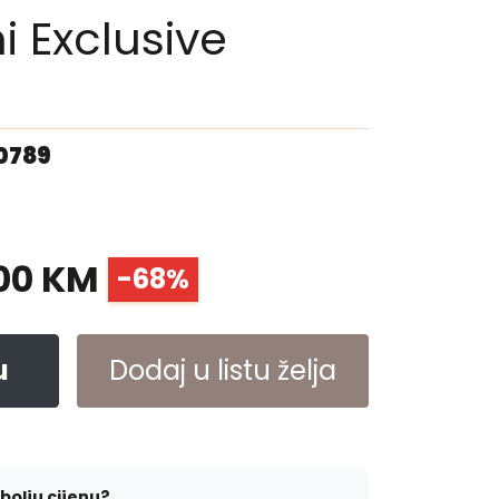
i Exclusive
00789
00 KM
-68%
u
Dodaj u listu želja
jbolju cijenu?