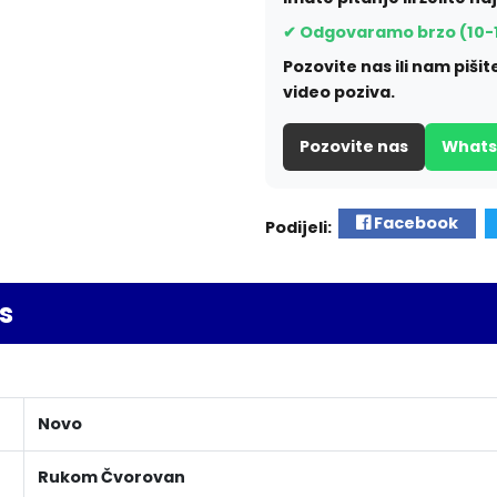
✔ Odgovaramo brzo (10-
Pozovite nas ili nam piš
video poziva.
Pozovite nas
What
Facebook
Podijeli:
s
Novo
Rukom Čvorovan