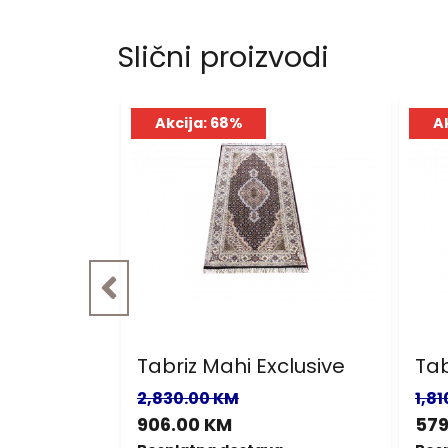
Slični proizvodi
Akcija: 68%
A
clusive
Tabriz Mahi Exclusive
Tab
2,830.00 KM
1,8
906.00 KM
579