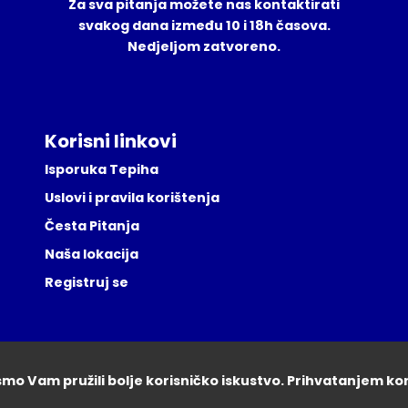
Za sva pitanja možete nas kontaktirati
svakog dana između 10 i 18h časova.
Nedjeljom zatvoreno.
Korisni linkovi
Isporuka Tepiha
Uslovi i pravila korištenja
Česta Pitanja
Naša lokacija
Registruj se
ismo Vam pružili bolje korisničko iskustvo. Prihvatanjem ko