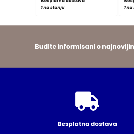
a
Besplatna dostava
Bes
1 na stanju
1 na
Budite informisani o najnovi
Besplatna dostava