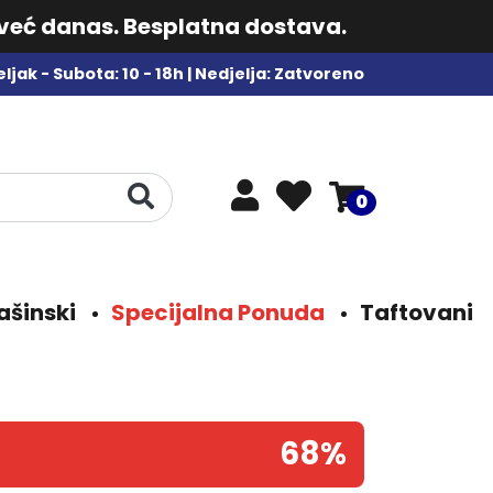
 već danas. Besplatna dostava.
ljak - Subota: 10 - 18h | Nedjelja: Zatvoreno
0
ašinski
Specijalna Ponuda
Taftovani
68%