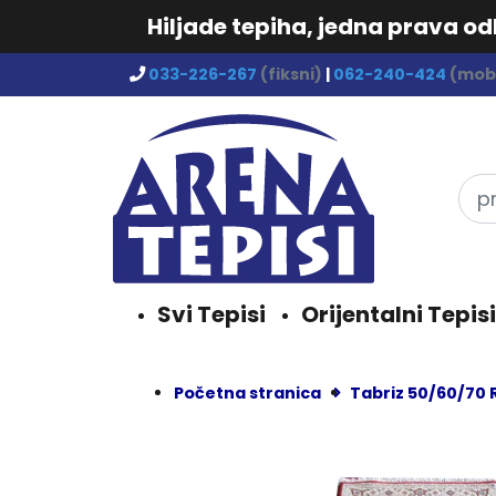
Hiljade tepiha, jedna prava o
033-226-267
(fiksni)
|
062-240-424
(mobi
Svi Tepisi
Orijentalni Tepisi
Početna stranica
Tabriz 50/60/70 