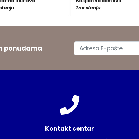
platna dostava
Besplatna dostava
 stanju
1 na stanju
jim ponudama
Kontakt centar