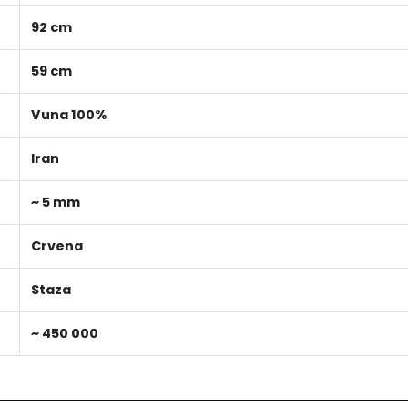
92 cm
59 cm
Vuna 100%
Iran
~ 5 mm
Crvena
Staza
~ 450 000