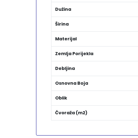
Dužina
Širina
Materijal
Zemlja Porijekla
Debljina
Osnovna Boja
Oblik
Čvoraža (m2)