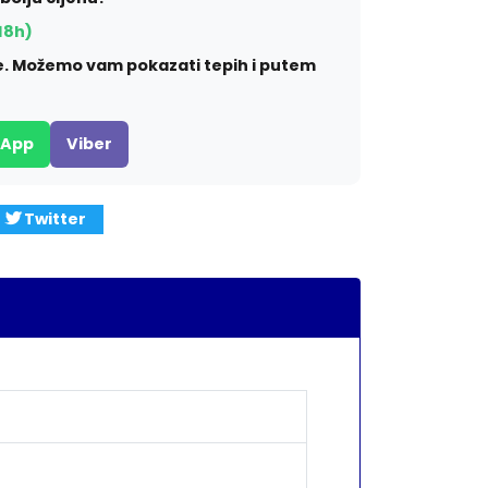
18h)
ite. Možemo vam pokazati tepih i putem
sApp
Viber
Twitter