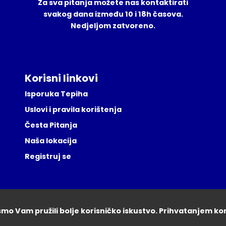
Za sva pitanja možete nas kontaktirati
svakog dana između 10 i 18h časova.
Nedjeljom zatvoreno.
Korisni linkovi
Isporuka Tepiha
Uslovi i pravila korištenja
Česta Pitanja
Naša lokacija
Registruj se
ismo Vam pružili bolje korisničko iskustvo. Prihvatanjem ko