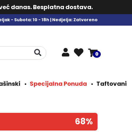
 već danas. Besplatna dostava.
ljak - Subota: 10 - 18h | Nedjelja: Zatvoreno
0
ašinski
Specijalna Ponuda
Taftovani
68%