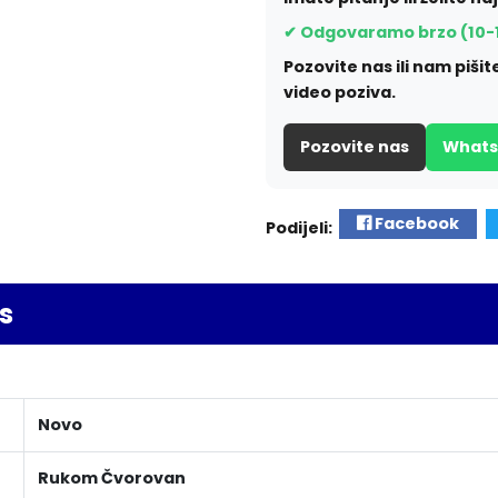
✔ Odgovaramo brzo (10-
Pozovite nas ili nam piš
video poziva.
Pozovite nas
What
Facebook
Podijeli:
s
Novo
Rukom Čvorovan