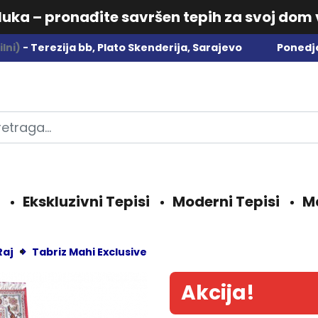
dluka – pronađite savršen tepih za svoj dom
lni)
- Terezija bb, Plato Skenderija, Sarajevo
Ponedje
Ekskluzivni Tepisi
Moderni Tepisi
M
Raj
Tabriz Mahi Exclusive
Akcija!