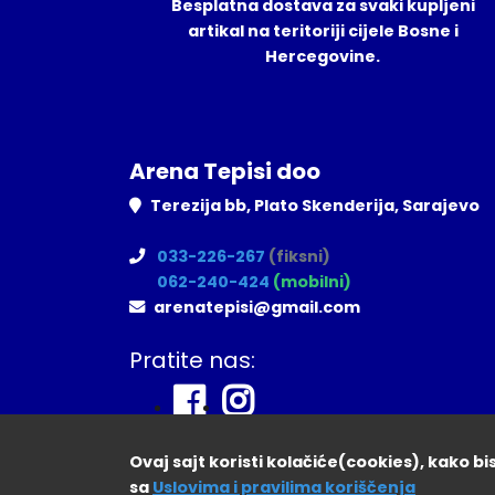
Besplatna dostava za svaki kupljeni
artikal na teritoriji cijele Bosne i
Hercegovine.
Arena Tepisi doo
Terezija bb, Plato Skenderija, Sarajevo
033-226-267
(fiksni)
062-240-424
(mobilni)
arenatepisi@gmail.com
Pratite nas:
Ovaj sajt koristi kolačiće(cookies), kako b
sa
Uslovima i pravilima koriščenja