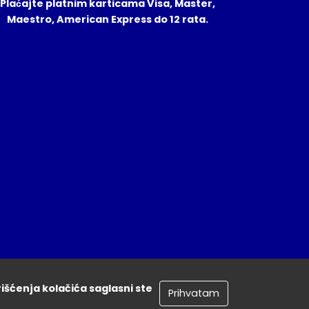
Plaćajte platnim karticama Visa, Master,
Maestro, American Express do 12 rata.
rišćenja kolačića saglasni ste
Prihvatam