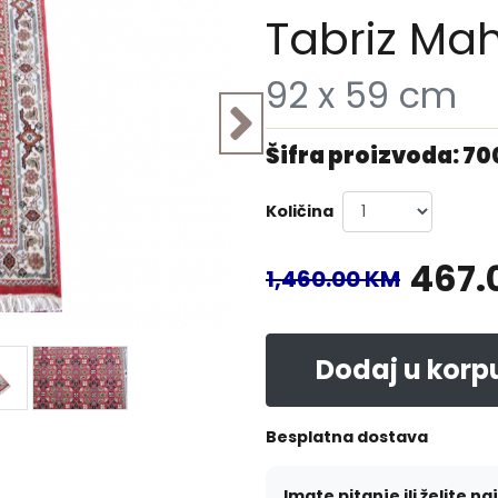
Tabriz Mah
92 x 59 cm
Šifra proizvoda: 7
Količina
467.
1,460.00 KM
Dodaj u korp
Besplatna dostava
Imate pitanje ili želite na