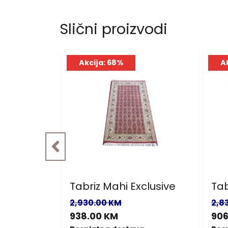
Slični proizvodi
Akcija: 68%
A
clusive
Tabriz Mahi Exclusive
Tab
2,930.00 KM
2,8
938.00 KM
906