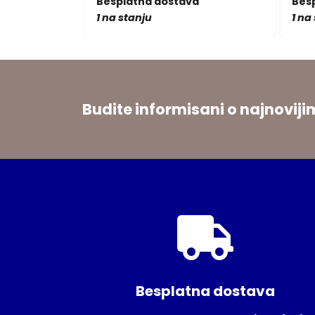
a
Besplatna dostava
Bes
1 na stanju
1 na
Budite informisani o najnovi
Besplatna dostava