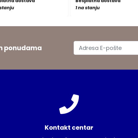
platna dostava
Besplatna dostava
 stanju
1 na stanju
jim ponudama
Kontakt centar