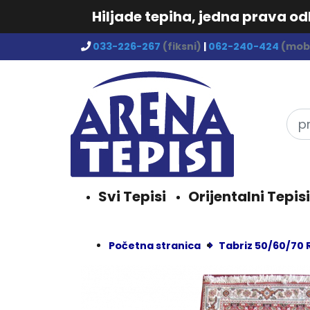
Hiljade tepiha, jedna prava o
033-226-267
(fiksni)
|
062-240-424
(mobi
Svi Tepisi
Orijentalni Tepisi
Početna stranica
Tabriz 50/60/70 