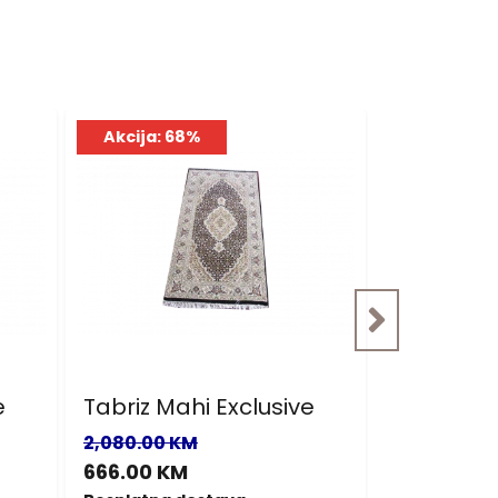
Akcija: 68%
Akcija: 6
e
Tabriz Mahi Exclusive
Tabriz Ma
2,080.00 KM
1,430.00 K
666.00 KM
458.00 K