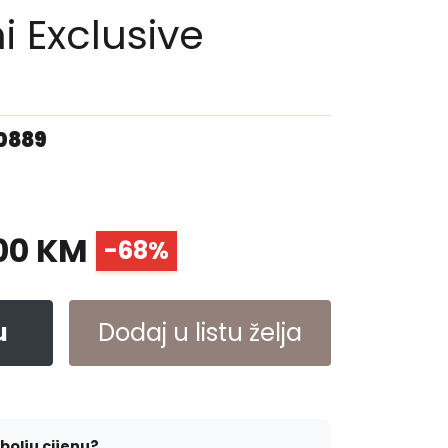
i Exclusive
00889
00 KM
-68%
u
Dodaj u listu želja
jbolju cijenu?