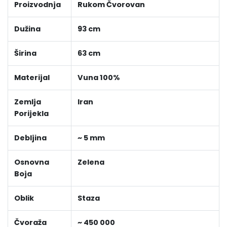
Proizvodnja
Rukom Čvorovan
Dužina
93 cm
Širina
63 cm
Materijal
Vuna 100%
Zemlja
Iran
Porijekla
Debljina
~ 5 mm
Osnovna
Zelena
Boja
Oblik
Staza
Čvoraža
~ 450 000