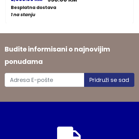
Besplatna dostava
1 na stanju
Budite informisani o najnovijim
ponudama
Pridruži se sad