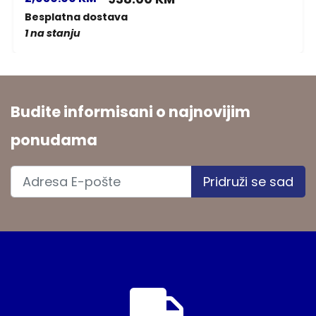
Besplatna dostava
1 na stanju
Budite informisani o najnovijim
ponudama
Pridruži se sad