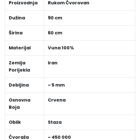
Proizvodnja
Rukom Čvorovan
Dužina
90 cm
Širina
60 cm
Materijal
Vuna 100%
Zemlja
Iran
Porijekla
Debljina
~ 5 mm
Osnovna
Crvena
Boja
Oblik
Staza
Čvoraža
~ 450 000