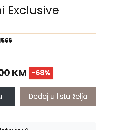
i Exclusive
1566
00 KM
-68%
u
Dodaj u listu želja
jbolju cijenu?