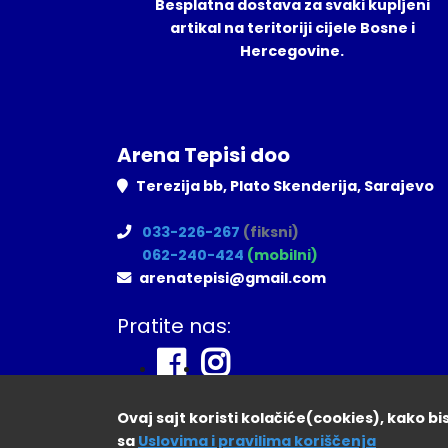
Besplatna dostava za svaki kupljeni
artikal na teritoriji cijele Bosne i
Hercegovine.
Arena Tepisi doo
Terezija bb, Plato Skenderija, Sarajevo
033-226-267
(fiksni)
062-240-424
(mobilni)
arenatepisi@gmail.com
Pratite nas:
Ovaj sajt koristi kolačiće(cookies), kako b
sa
Uslovima i pravilima koriščenja