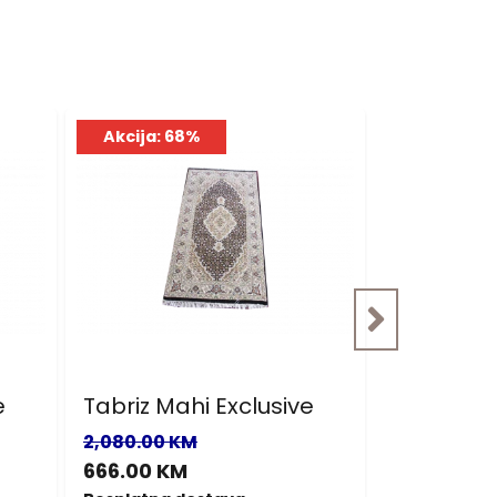
Akcija: 68%
Akcija: 6
e
Tabriz Mahi Exclusive
Tabriz Ma
2,080.00 KM
1,430.00 K
666.00 KM
458.00 K