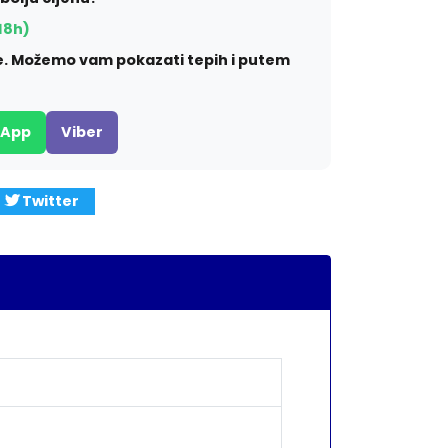
18h)
ite. Možemo vam pokazati tepih i putem
sApp
Viber
Twitter