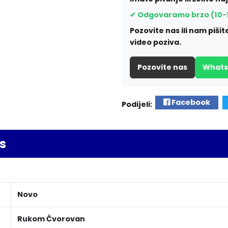
✔ Odgovaramo brzo (10-
Pozovite nas ili nam piš
video poziva.
Pozovite nas
What
Facebook
Podijeli:
s
Novo
Rukom Čvorovan