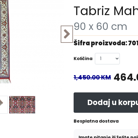
Tabriz Mah
90 x 60 cm
Šifra proizvoda: 70
Količina
464.
1,450.00 KM
Dodaj u korp
Besplatna dostava
Imate pitanje ili želite na