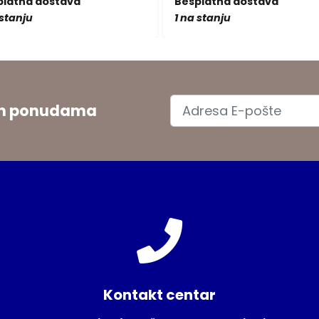
platna dostava
Besplatna dostava
 stanju
1 na stanju
jim ponudama
Kontakt centar