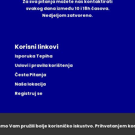
Za sva pitanja možete nas kontaktirati
svakog dana između 10 i 18h časova.
Nedjeljom zatvoreno.
Korisni linkovi
Isporuka Tepiha
Uslovi i pravila korištenja
Česta Pitanja
Naša lokacija
Registruj se
ismo Vam pružili bolje korisničko iskustvo. Prihvatanjem ko