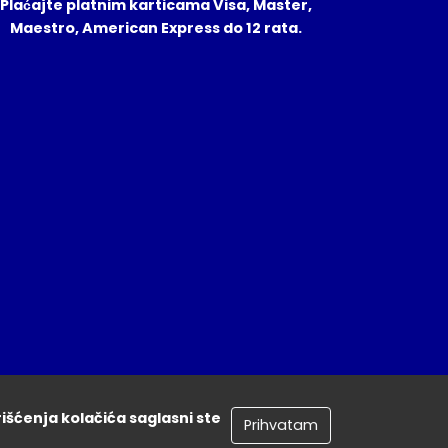
Plaćajte platnim karticama Visa, Master,
Maestro, American Express do 12 rata.
rišćenja kolačića saglasni ste
Prihvatam