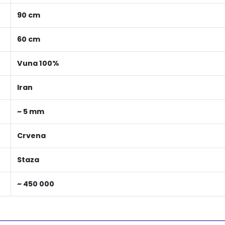
90 cm
60 cm
Vuna 100%
Iran
~ 5 mm
Crvena
Staza
~ 450 000