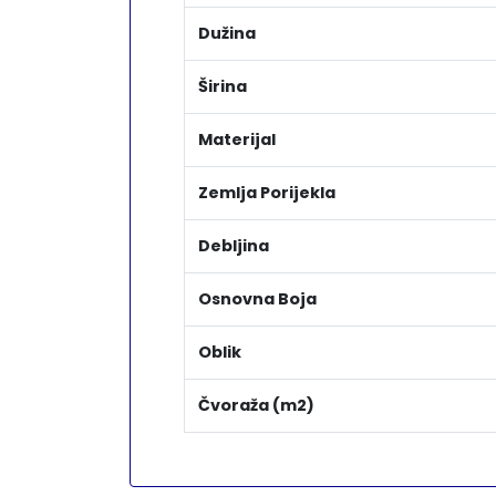
Dužina
Širina
Materijal
Zemlja Porijekla
Debljina
Osnovna Boja
Oblik
Čvoraža (m2)