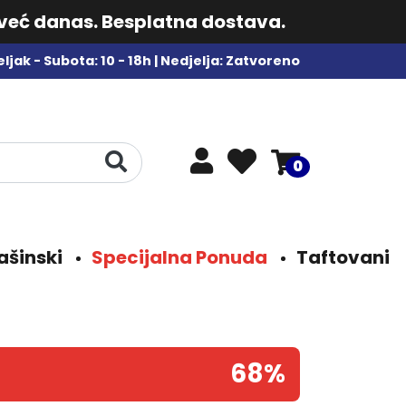
 već danas. Besplatna dostava.
ljak - Subota: 10 - 18h | Nedjelja: Zatvoreno
0
ašinski
Specijalna Ponuda
Taftovani
68%