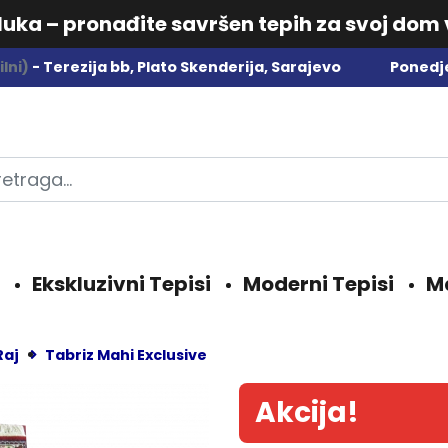
dluka – pronađite savršen tepih za svoj dom
lni)
- Terezija bb, Plato Skenderija, Sarajevo
Ponedje
Ekskluzivni Tepisi
Moderni Tepisi
M
Raj
Tabriz Mahi Exclusive
Akcija!