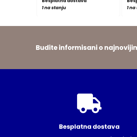
a
Besplatna dostava
Bes
1 na stanju
1 na
Budite informisani o najnovi
Besplatna dostava