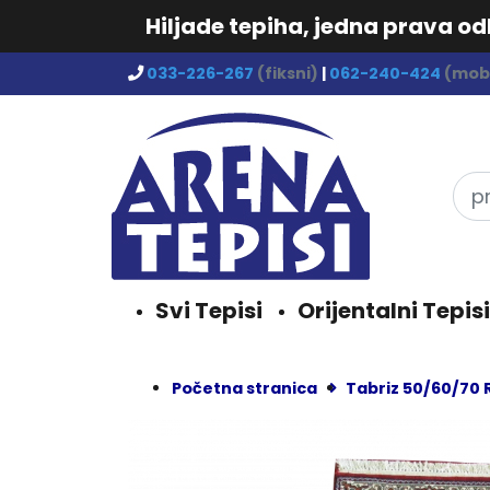
Hiljade tepiha, jedna prava o
033-226-267
(fiksni)
|
062-240-424
(mobi
Svi Tepisi
Orijentalni Tepisi
Početna stranica
Tabriz 50/60/70 