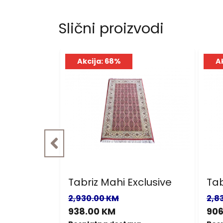
Slični proizvodi
Akcija: 68%
A
clusive
Tabriz Mahi Exclusive
Tab
2,930.00 KM
2,8
938.00 KM
906