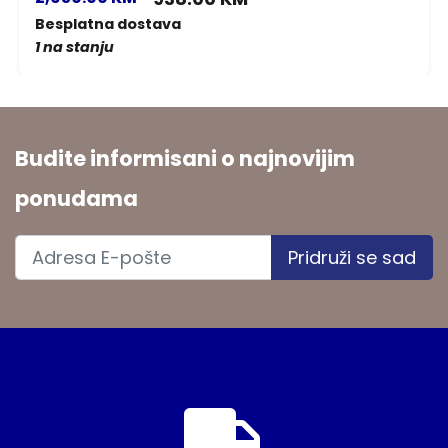
Besplatna dostava
1 na stanju
Budite informisani o najnovijim
ponudama
Pridruži se sad