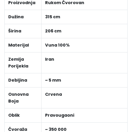
Proizvodnja
Rukom Čvorovan
Dužina
315 cm
Širina
206 cm
Materijal
Vuna 100%
Zemlja
Iran
Porijekla
Debljina
~ 5 mm
Osnovna
Crvena
Boja
Oblik
Pravougaoni
Čvoraža
~ 350 000