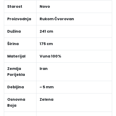
Starost
Novo
Proizvodnja
Rukom Čvorovan
Dužina
241 cm
Širina
175 cm
Materijal
Vuna 100%
Zemlja
Iran
Porijekla
Debljina
~ 5 mm
Osnovna
Zelena
Boja