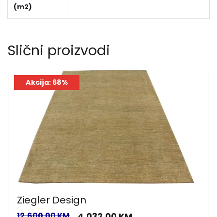
(m2)
Slični proizvodi
Akcija: 68%
Ziegler Design
12,600.00 KM
4,032.00 KM