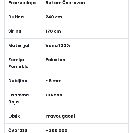
Proizvodnja
Rukom Čvorovan
Dužina
240 cm
Širina
170 cm
Materijal
Vuna 100%
Zemlja
Pakistan
Porijekla
Debljina
~ 5 mm
Osnovna
Crvena
Boja
Oblik
Pravougaoni
Čvoraža
~ 200 000