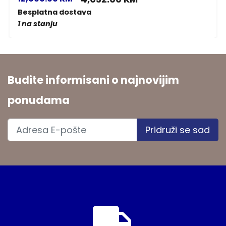
Besplatna dostava
1 na stanju
Budite informisani o najnovijim
ponudama
Pridruži se sad