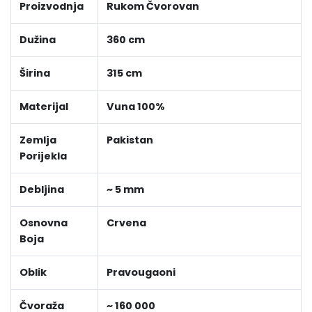
Proizvodnja
Rukom Čvorovan
Dužina
360 cm
Širina
315 cm
Materijal
Vuna 100%
Zemlja
Pakistan
Porijekla
Debljina
~ 5 mm
Osnovna
Crvena
Boja
Oblik
Pravougaoni
Čvoraža
~ 160 000