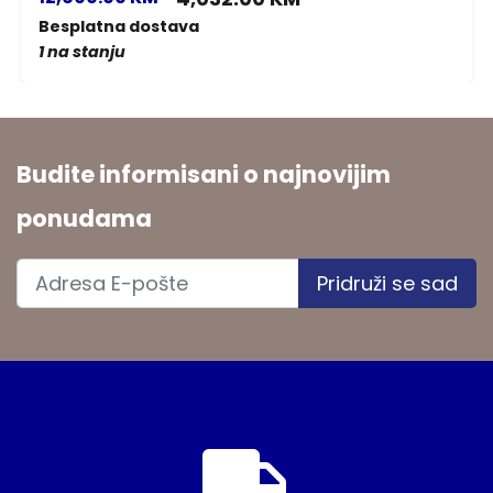
Besplatna dostava
1 na stanju
Budite informisani o najnovijim
ponudama
Pridruži se sad