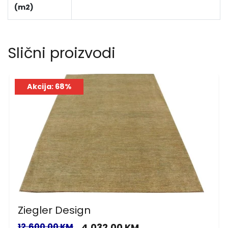
(m2)
Slični proizvodi
Akcija: 68%
Ziegler Design
12,600.00 KM
4,032.00 KM