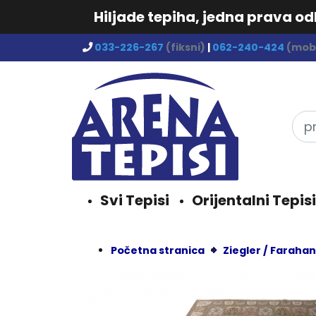
Hiljade tepiha, jedna prava o
033-226-267
(fiksni)
|
062-240-424
(mobi
Svi Tepisi
Orijentalni Tepisi
Početna stranica
Ziegler / Farahan