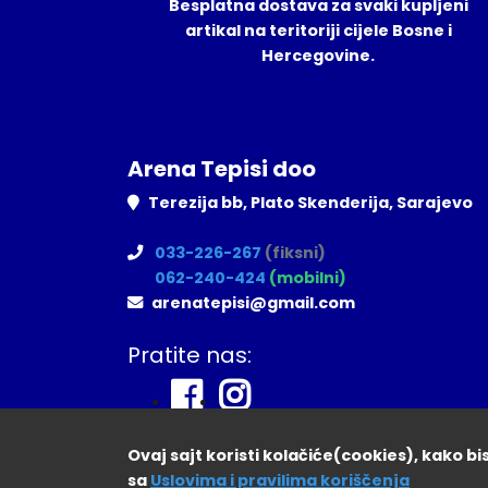
Besplatna dostava za svaki kupljeni
artikal na teritoriji cijele Bosne i
Hercegovine.
Arena Tepisi doo
Terezija bb, Plato Skenderija, Sarajevo
033-226-267
(fiksni)
062-240-424
(mobilni)
arenatepisi@gmail.com
Pratite nas:
Ovaj sajt koristi kolačiće(cookies), kako b
sa
Uslovima i pravilima koriščenja