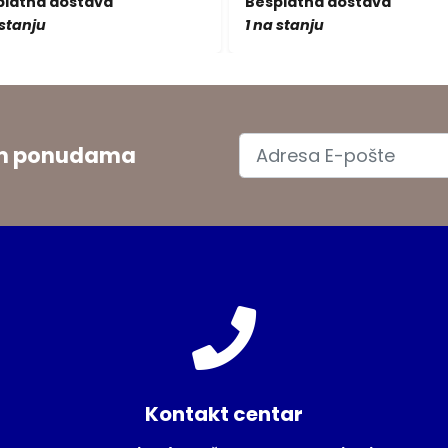
platna dostava
Besplatna dostava
 stanju
1 na stanju
jim ponudama
Kontakt centar