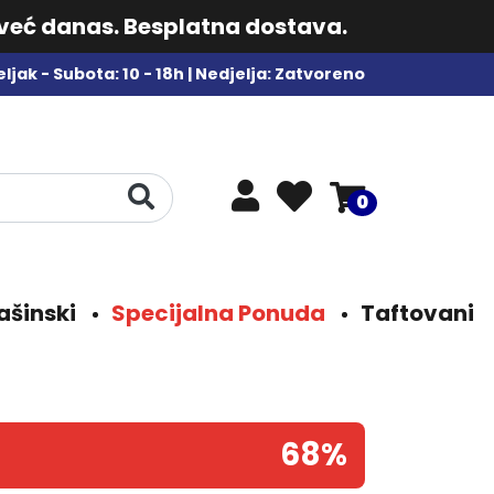
 već danas. Besplatna dostava.
ljak - Subota: 10 - 18h | Nedjelja: Zatvoreno
0
ašinski
Specijalna Ponuda
Taftovani
68%