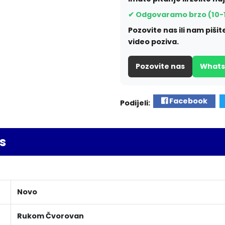
✔ Odgovaramo brzo (10-
Pozovite nas ili nam piš
video poziva.
Pozovite nas
What
Facebook
Podijeli:
s
Novo
Rukom Čvorovan