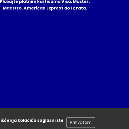
Plaćajte platnim karticama Visa, Master,
Maestro, American Express do 12 rata.
rišćenja kolačića saglasni ste
Prihvatam