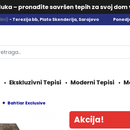
dluka – pronađite savršen tepih za svoj dom
lni)
- Terezija bb, Plato Skenderija, Sarajevo
Ponedje
Ekskluzivni Tepisi
Moderni Tepisi
M
Bahtiar Exclusive
Akcija!