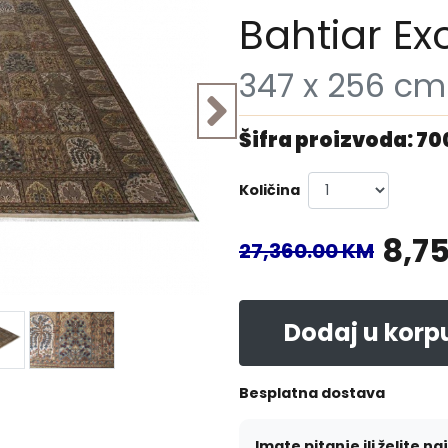
Bahtiar Ex
347 x 256 cm
Šifra proizvoda: 7
Količina
8,7
27,360.00 KM
Dodaj u korp
Besplatna dostava
Imate pitanje ili želite na