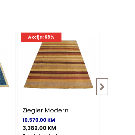
Akcija: 68%
Akcija: 6
Ziegler Modern
Ziegler e
10,570.00 KM
1,290.00 K
3,382.00 KM
413.00 KM