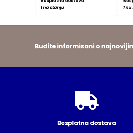
a
Besplatna dostava
Bes
1 na stanju
1 na
Budite informisani o najnovi
Besplatna dostava