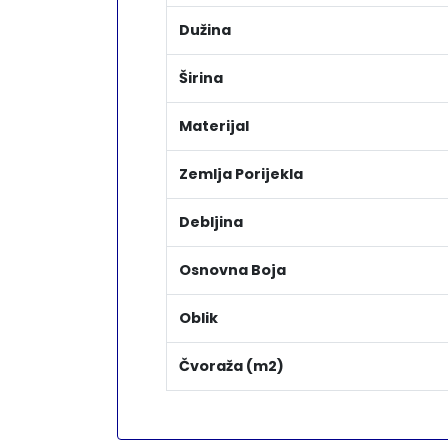
Dužina
Širina
Materijal
Zemlja Porijekla
Debljina
Osnovna Boja
Oblik
Čvoraža (m2)