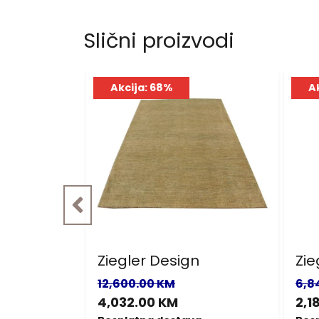
Slični proizvodi
Akcija: 68%
A
rn
Ziegler Design
Zie
12,600.00 KM
6,8
4,032.00 KM
2,1