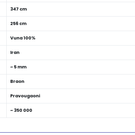
347 cm
256 cm
Vuna 100%
Iran
~ 5 mm
Braon
Pravougaoni
~ 350 000