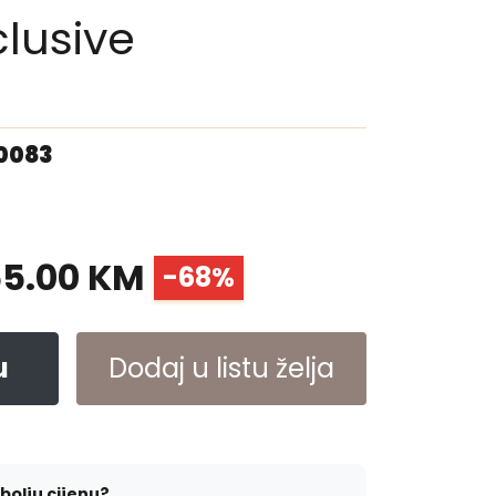
clusive
00083
55.00 KM
-68%
u
Dodaj u listu želja
jbolju cijenu?