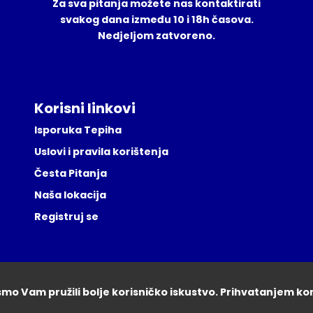
Za sva pitanja možete nas kontaktirati
svakog dana između 10 i 18h časova.
Nedjeljom zatvoreno.
Korisni linkovi
Isporuka Tepiha
Uslovi i pravila korištenja
Česta Pitanja
Naša lokacija
Registruj se
ismo Vam pružili bolje korisničko iskustvo. Prihvatanjem ko