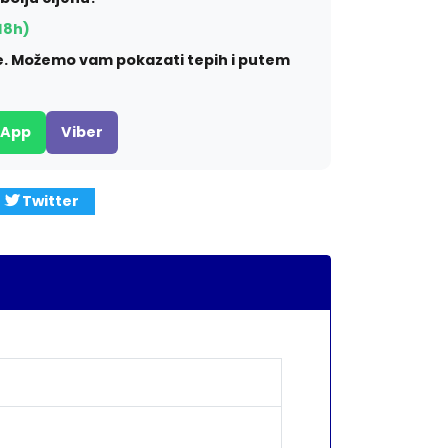
18h)
ite. Možemo vam pokazati tepih i putem
sApp
Viber
Twitter