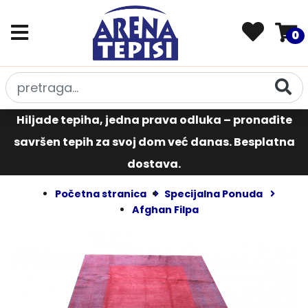
0
Hiljade tepiha, jedna prava odluka – pronađite
savršen tepih za svoj dom već danas. Besplatna
dostava.
Početna stranica
Specijalna Ponuda
Afghan Filpa