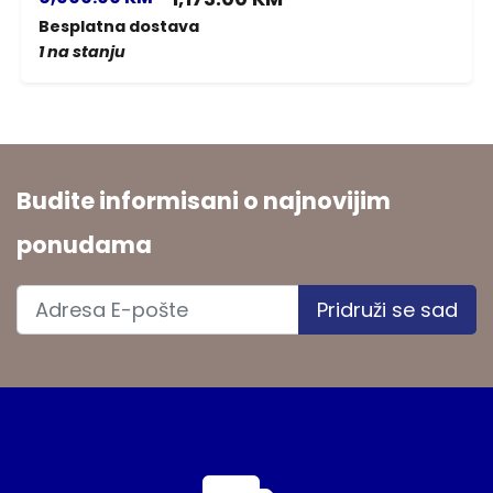
Besplatna dostava
1 na stanju
Budite informisani o najnovijim
ponudama
Pridruži se sad