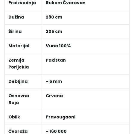
Proizvodnja
Rukom Čvorovan
Dužina
290 cm
Širina
205 cm
Materijal
Vuna 100%
Zemlja
Pakistan
Porijekla
Debljina
~ 5 mm
Osnovna
Crvena
Boja
Oblik
Pravougaoni
Čvoraža
~ 160 000