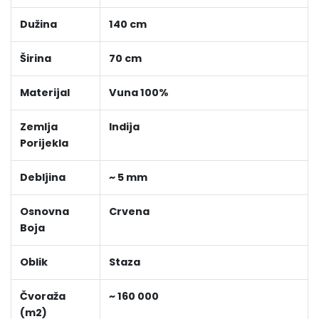
Dužina
140 cm
Širina
70 cm
Materijal
Vuna 100%
Zemlja
Indija
Porijekla
Debljina
~ 5 mm
Osnovna
Crvena
Boja
Oblik
Staza
Čvoraža
~ 160 000
(m2)