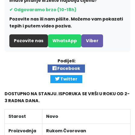
Imate pitanje ili želite najbolju cijenu?
✔ Odgovaramo brzo (10-18h)
Pozovite nas ili nam pišite. Možemo vam pokazati
tepih i putem video poziva.
Pozovite nas
WhatsApp
Viber
Podijeli:
Facebook
Twitter
DOSTUPNO NA STANJU. ISPORUKA SE VRŠI U ROKU OD 2-
3 RADNA DANA.
Starost
Novo
Proizvodnja
Rukom Čvorovan