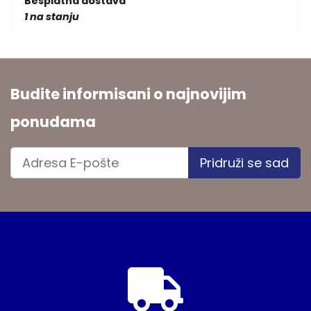
Besplatna dostava
1 na stanju
Budite informisani o najnovijim
ponudama
Pridruži se sad