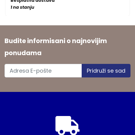
Besplatna dostava
1 na stanju
Budite informisani o najnovijim
ponudama
Pridruži se sad