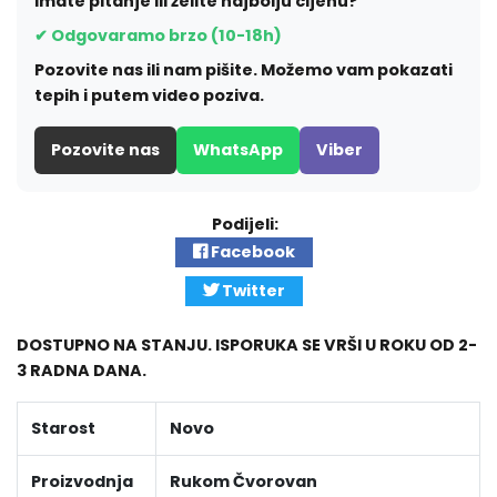
Imate pitanje ili želite najbolju cijenu?
✔ Odgovaramo brzo (10-18h)
Pozovite nas ili nam pišite. Možemo vam pokazati
tepih i putem video poziva.
Pozovite nas
WhatsApp
Viber
Podijeli:
Facebook
Twitter
DOSTUPNO NA STANJU. ISPORUKA SE VRŠI U ROKU OD 2-
3 RADNA DANA.
Starost
Novo
Proizvodnja
Rukom Čvorovan