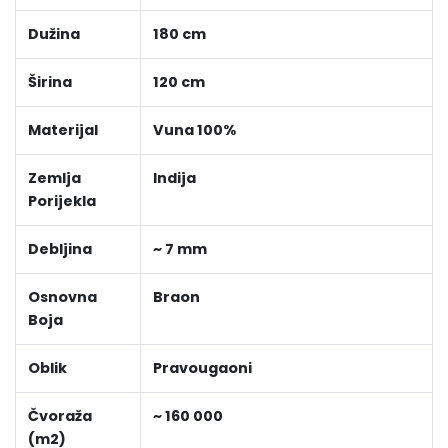
Dužina
180 cm
Širina
120 cm
Materijal
Vuna 100%
Zemlja
Indija
Porijekla
Debljina
~ 7 mm
Osnovna
Braon
Boja
Oblik
Pravougaoni
Čvoraža
~ 160 000
(m2)