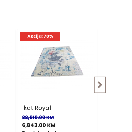
Akcija: 70%
Akcija: 7
Ikat Royal
Ikat Roya
22,810.00 KM
23,120.00 
6,843.00 KM
6,936.00 