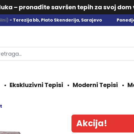
dluka – pronađite savršen tepih za svoj dom
lni)
- Terezija bb, Plato Skenderija, Sarajevo
Ponedje
Ekskluzivni Tepisi
Moderni Tepisi
M
t
Akcija!