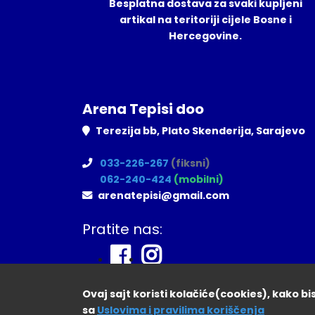
Besplatna dostava za svaki kupljeni
artikal na teritoriji cijele Bosne i
Hercegovine.
Arena Tepisi doo
Terezija bb, Plato Skenderija, Sarajevo
033-226-267
(fiksni)
062-240-424
(mobilni)
arenatepisi@gmail.com
Pratite nas:
Ovaj sajt koristi kolačiće(cookies), kako b
sa
Uslovima i pravilima koriščenja