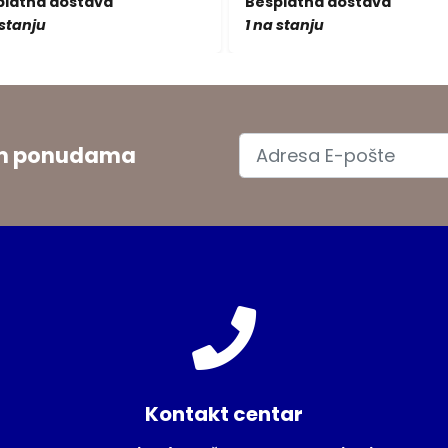
platna dostava
Besplatna dostava
 stanju
1 na stanju
jim ponudama
Kontakt centar