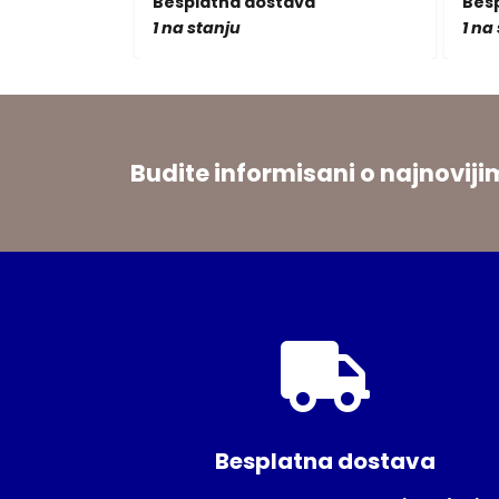
a
Besplatna dostava
Bes
1 na stanju
1 na
Budite informisani o najnovi
Besplatna dostava