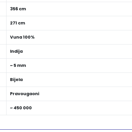
356 cm
271 cm
Vuna 100%
Indija
~ 5 mm
Bijela
Pravougaoni
~ 450 000