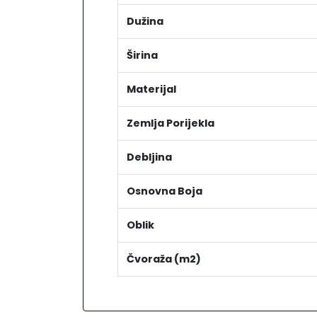
Dužina
Širina
Materijal
Zemlja Porijekla
Debljina
Osnovna Boja
Oblik
Čvoraža (m2)