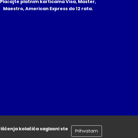
Plaćajte platnim karticama Visa, Master,
Maestro, American Express do 12 rata.
rišćenja kolačića saglasni ste
Prihvatam