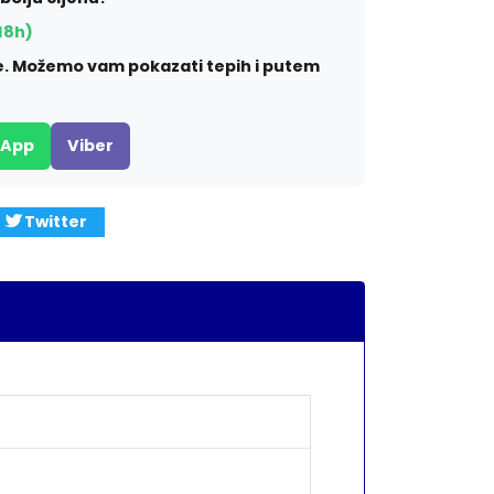
18h)
ite. Možemo vam pokazati tepih i putem
sApp
Viber
Twitter