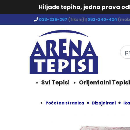
Hiljade tepiha, jedna prava o
033-226-267
(fiksni)
|
062-240-424
(mobi
Svi Tepisi
Orijentalni Tepisi
Početna stranica
Dizajnirani
Ika