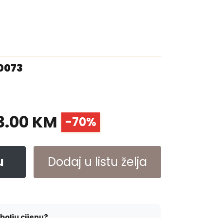
00073
3.00 KM
-70%
u
Dodaj u listu želja
jbolju cijenu?