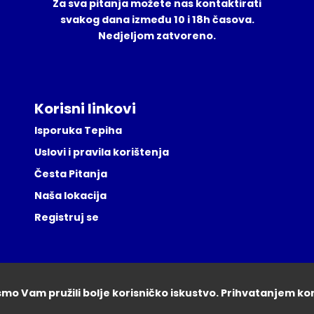
Za sva pitanja možete nas kontaktirati
svakog dana između 10 i 18h časova.
Nedjeljom zatvoreno.
Korisni linkovi
Isporuka Tepiha
Uslovi i pravila korištenja
Česta Pitanja
Naša lokacija
Registruj se
ismo Vam pružili bolje korisničko iskustvo. Prihvatanjem ko