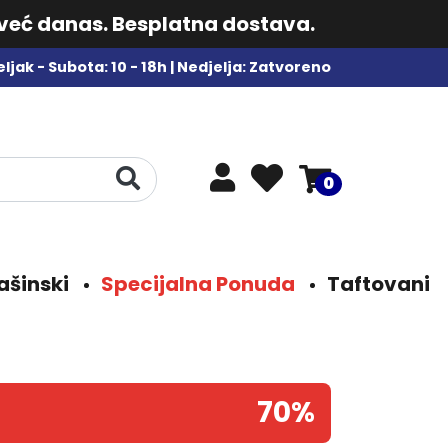
 već danas. Besplatna dostava.
ljak - Subota: 10 - 18h | Nedjelja: Zatvoreno
0
ašinski
Specijalna Ponuda
Taftovani
70%