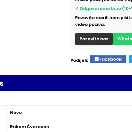
✔ Odgovaramo brzo (10-
Pozovite nas ili nam piš
video poziva.
Pozovite nas
What
Facebook
Podijeli:
s
Novo
Rukom Čvorovan