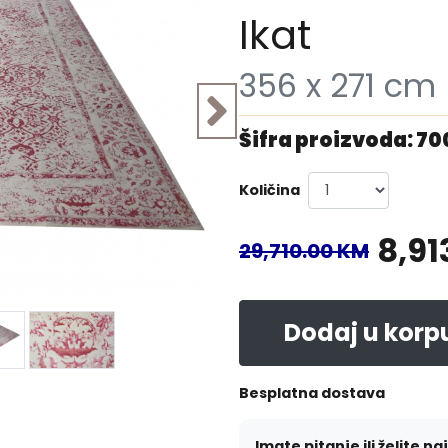
Ikat
356 x 271 cm
Šifra proizvoda: 7
Količina
8,91
29,710.00 KM
Dodaj u korp
Besplatna dostava
Imate pitanje ili želite na