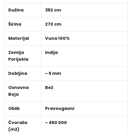
Dužina
362 cm
Širina
270 cm
Materijal
Vuna 100%
Zemlja
Indija
Porijekla
Debljina
~ 5 mm
Osnovna
Bež
Boja
Oblik
Pravougaoni
Čvoraža
~ 450 000
(m2)