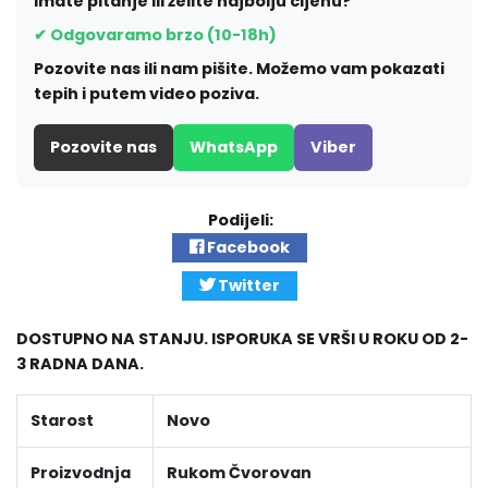
Imate pitanje ili želite najbolju cijenu?
✔ Odgovaramo brzo (10-18h)
Pozovite nas ili nam pišite. Možemo vam pokazati
tepih i putem video poziva.
Pozovite nas
WhatsApp
Viber
Podijeli:
Facebook
Twitter
DOSTUPNO NA STANJU. ISPORUKA SE VRŠI U ROKU OD 2-
3 RADNA DANA.
Starost
Novo
Proizvodnja
Rukom Čvorovan