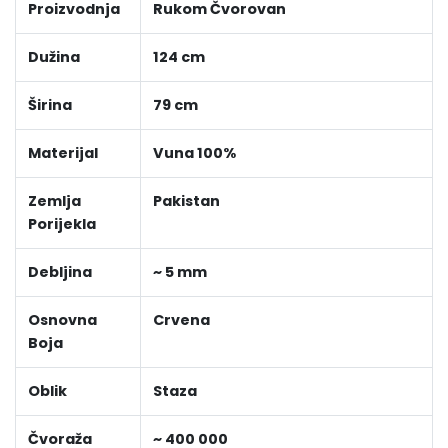
Proizvodnja
Rukom Čvorovan
Dužina
124 cm
Širina
79 cm
Materijal
Vuna 100%
Zemlja
Pakistan
Porijekla
Debljina
~ 5 mm
Osnovna
Crvena
Boja
Oblik
Staza
Čvoraža
~ 400 000