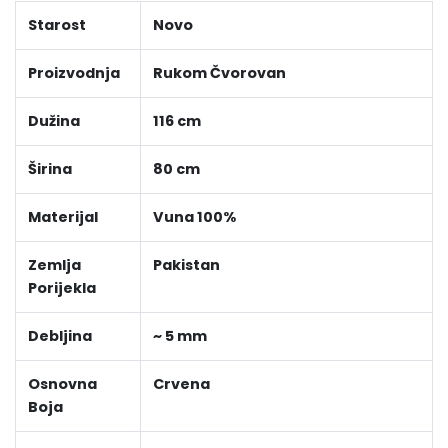
Starost
Novo
Proizvodnja
Rukom Čvorovan
Dužina
116 cm
Širina
80 cm
Materijal
Vuna 100%
Zemlja
Pakistan
Porijekla
Debljina
~ 5 mm
Osnovna
Crvena
Boja