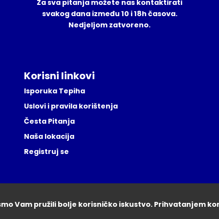
Za sva pitanja možete nas kontaktirati
svakog dana između 10 i 18h časova.
Nedjeljom zatvoreno.
Korisni linkovi
Isporuka Tepiha
Uslovi i pravila korištenja
Česta Pitanja
Naša lokacija
Registruj se
ismo Vam pružili bolje korisničko iskustvo. Prihvatanjem ko