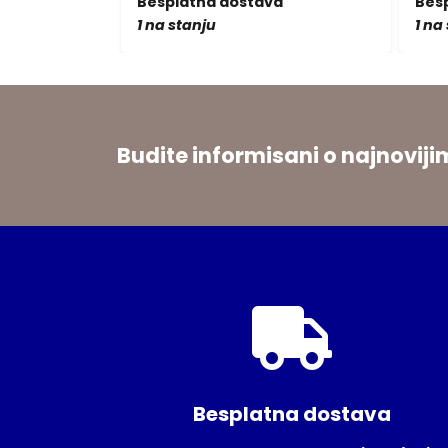
a
Besplatna dostava
Bes
1 na stanju
1 na
Budite informisani o najnovi
Besplatna dostava