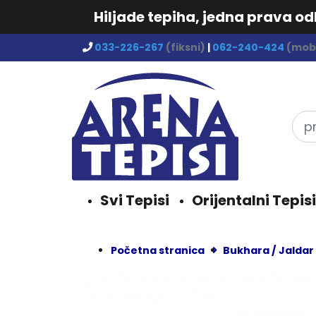
Hiljade tepiha, jedna prava o
033-226-267
(fiksni)
|
062-240-424
(mobi
Svi Tepisi
Orijentalni Tepisi
Početna stranica
Bukhara / Jaldar