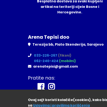
Besplatna dostava za svaki kupljeni
artikal na teritoriji cijele Bosne i
Hercegovine.
Arena Tepisi doo
Terezija bb, Plato Skenderija, Sarajevo
033-226-267
(fiksni)
062-240-424
(mobilni)
arenatepisi@gmail.com
Pratite nas:
Ovaj sajt koristi kolačiće(cookies), kako b
sa
Uslovima i pravilima koriščenja