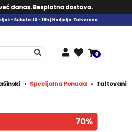
 već danas. Besplatna dostava.
ljak - Subota: 10 - 18h | Nedjelja: Zatvoreno
0
ašinski
Specijalna Ponuda
Taftovani
70%