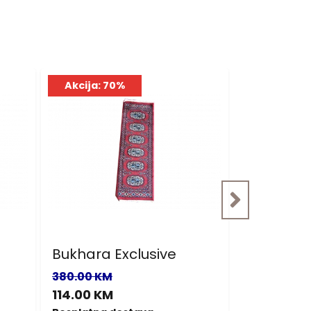
Akcija: 70%
Akcija: 7
Bukhara Exclusive
Bukhara E
380.00 KM
380.00 KM
114.00 KM
114.00 KM