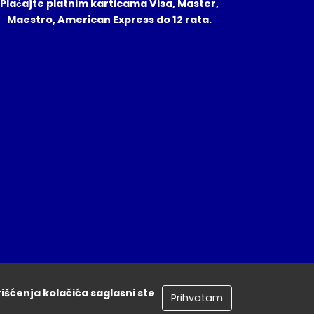
Plaćajte platnim karticama Visa, Master,
Maestro, American Express do 12 rata.
rišćenja kolačića saglasni ste
Prihvatam