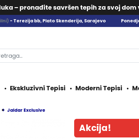
dluka – pronađite savršen tepih za svoj dom
lni)
- Terezija bb, Plato Skenderija, Sarajevo
Ponedje
Ekskluzivni Tepisi
Moderni Tepisi
M
Jaldar Exclusive
Akcija!