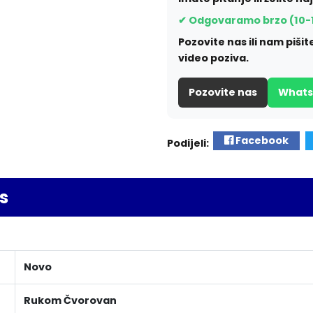
✔ Odgovaramo brzo (10-
Pozovite nas ili nam piš
video poziva.
Pozovite nas
What
Facebook
Podijeli:
s
Novo
Rukom Čvorovan