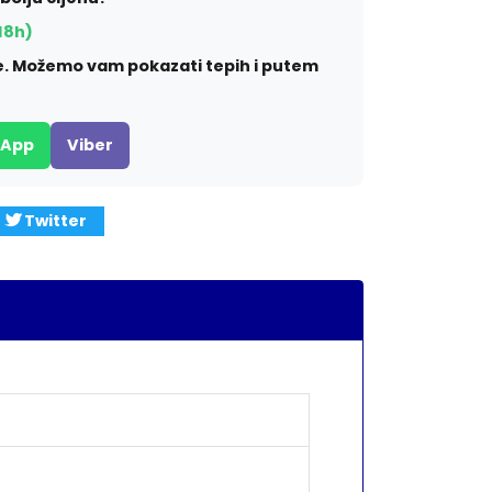
18h)
ite. Možemo vam pokazati tepih i putem
sApp
Viber
Twitter