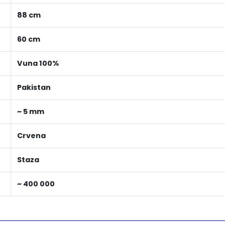
88 cm
60 cm
Vuna 100%
Pakistan
~ 5 mm
Crvena
Staza
~ 400 000