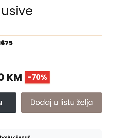
lusive
1675
0 KM
-70%
u
Dodaj u listu želja
jbolju cijenu?