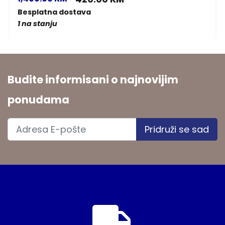
Besplatna dostava
1 na stanju
Budite informisani o najnovijim
ponudama
Pridruži se sad