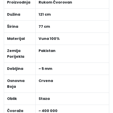
Proizvodnja
Rukom Čvorovan
Dužina
121 cm
Širina
77 cm
Materijal
Vuna 100%
Zemlja
Pakistan
Porijekla
Debljina
~ 5 mm
Osnovna
Crvena
Boja
Oblik
Staza
Čvoraža
~ 400 000