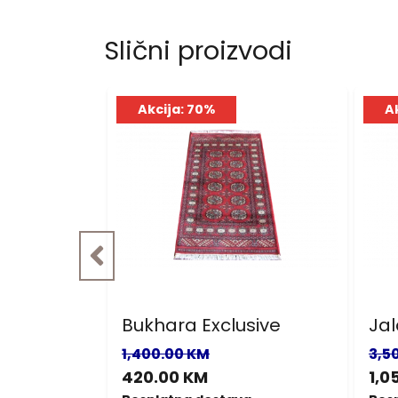
Slični proizvodi
Akcija: 70%
A
ve
Bukhara Exclusive
Jal
1,400.00 KM
3,5
420.00 KM
1,0