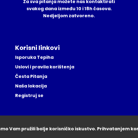
Za sva pitanja možete nas kontaktirati
svakog dana između 10 i 18h časova.
Nedjeljom zatvoreno.
Korisni linkovi
Isporuka Tepiha
Uslovi i pravila korištenja
Česta Pitanja
Naša lokacija
Registruj se
ismo Vam pružili bolje korisničko iskustvo. Prihvatanjem ko