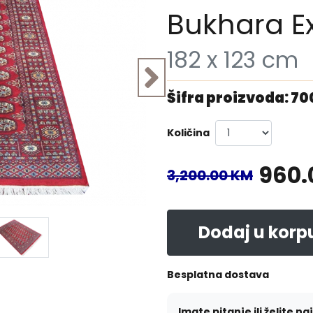
Bukhara Ex
182 x 123 cm
Šifra proizvoda: 7
Količina
960.
3,200.00 KM
Dodaj u korp
Besplatna dostava
Imate pitanje ili želite na