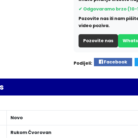
✔ Odgovaramo brzo (10-
Pozovite nas ili nam piš
video poziva.
Pozovite nas
What
Facebook
Podijeli:
s
Novo
Rukom Čvorovan