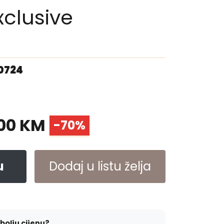
clusive
00724
00 KM
-70%
u
Dodaj u listu želja
jbolju cijenu?