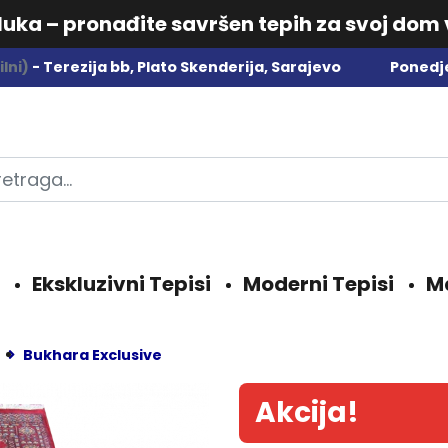
dluka – pronađite savršen tepih za svoj dom
lni)
- Terezija bb, Plato Skenderija, Sarajevo
Ponedje
Ekskluzivni Tepisi
Moderni Tepisi
M
Bukhara Exclusive
Akcija!