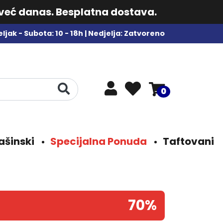
 već danas. Besplatna dostava.
ljak - Subota: 10 - 18h | Nedjelja: Zatvoreno
0
ašinski
Specijalna Ponuda
Taftovani
70%