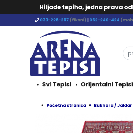
Hiljade tepiha, jedna prava o
033-226-267
(fiksni)
|
062-240-424
(mobi
Svi Tepisi
Orijentalni Tepisi
Početna stranica
Bukhara / Jaldar