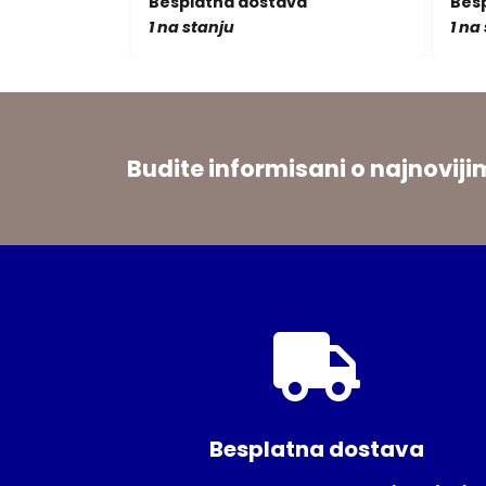
a
Besplatna dostava
Bes
1 na stanju
1 na
Budite informisani o najnovi
Besplatna dostava