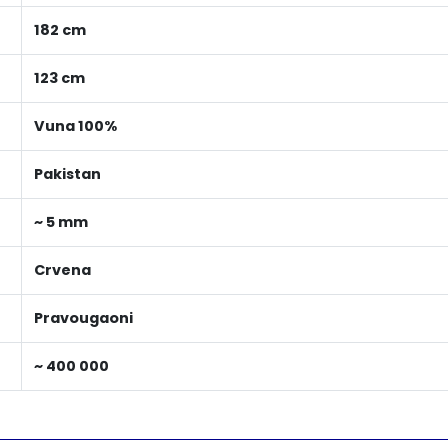
182 cm
123 cm
Vuna 100%
Pakistan
~ 5 mm
Crvena
Pravougaoni
~ 400 000