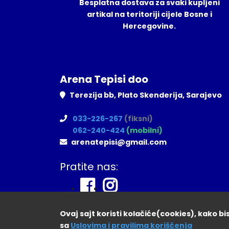
Besplatna dostava za svaki kupljeni
artikal na teritoriji cijele Bosne i
Hercegovine.
Arena Tepisi doo
Terezija bb, Plato Skenderija, Sarajevo
033-226-267
(fiksni)
062-240-424
(mobilni)
arenatepisi@gmail.com
Pratite nas:
Ovaj sajt koristi kolačiće(cookies), kako b
sa
Uslovima i pravilima koriščenja