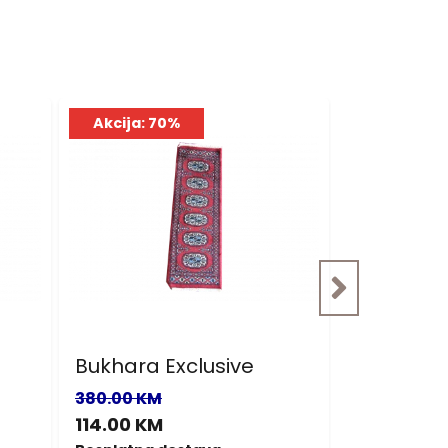
Akcija: 70%
Akcija: 7
Bukhara Exclusive
Bukhara E
380.00 KM
380.00 KM
114.00 KM
114.00 KM