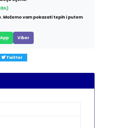
18h)
ite. Možemo vam pokazati tepih i putem
sApp
Viber
Twitter