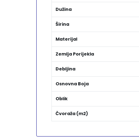
Dužina
Širina
Materijal
Zemlja Porijekla
Debljina
Osnovna Boja
Oblik
Čvoraža (m2)