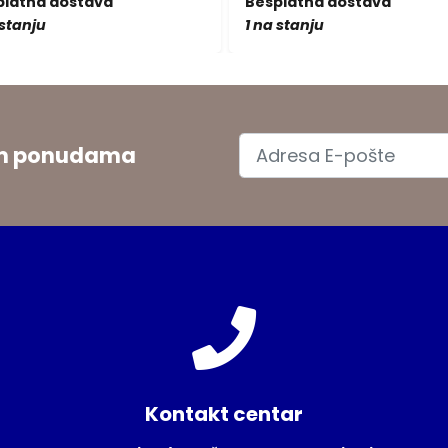
platna dostava
Besplatna dostava
 stanju
1 na stanju
jim ponudama
Kontakt centar