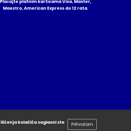
Plaćajte platnim karticama Visa, Master,
Maestro, American Express do 12 rata.
rišćenja kolačića saglasni ste
Prihvatam