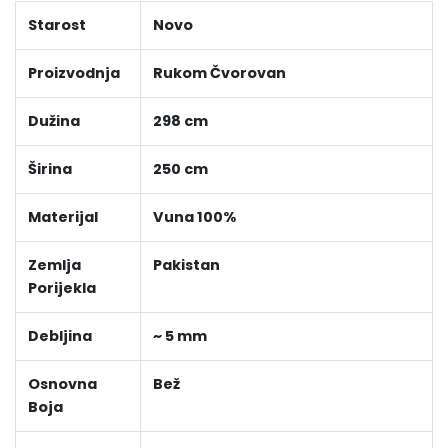
Starost
Novo
Proizvodnja
Rukom Čvorovan
Dužina
298 cm
Širina
250 cm
Materijal
Vuna 100%
Zemlja
Pakistan
Porijekla
Debljina
~ 5 mm
Osnovna
Bež
Boja