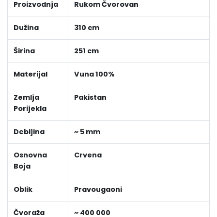
Proizvodnja
Rukom Čvorovan
Dužina
310 cm
Širina
251 cm
Materijal
Vuna 100%
Zemlja
Pakistan
Porijekla
Debljina
~ 5 mm
Osnovna
Crvena
Boja
Oblik
Pravougaoni
Čvoraža
~ 400 000