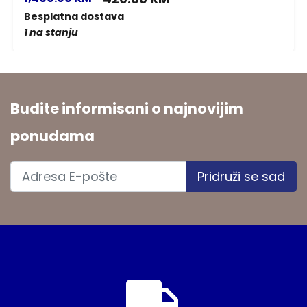
Besplatna dostava
1 na stanju
Budite informisani o najnovijim
ponudama
Pridruži se sad