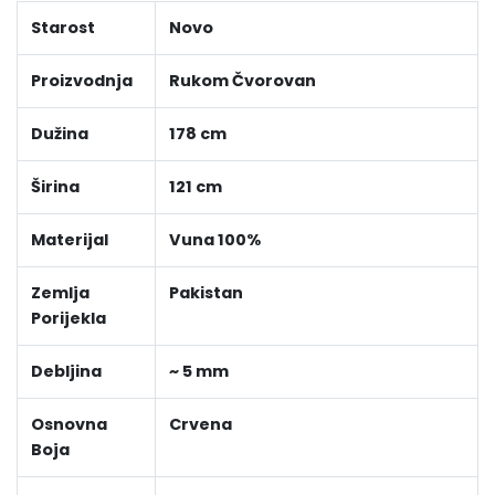
Starost
Novo
Proizvodnja
Rukom Čvorovan
Dužina
178 cm
Širina
121 cm
Materijal
Vuna 100%
Zemlja
Pakistan
Porijekla
Debljina
~ 5 mm
Osnovna
Crvena
Boja