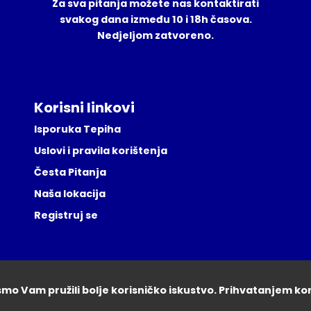
Za sva pitanja možete nas kontaktirati
svakog dana između 10 i 18h časova.
Nedjeljom zatvoreno.
Korisni linkovi
Isporuka Tepiha
Uslovi i pravila korištenja
Česta Pitanja
Naša lokacija
Registruj se
ismo Vam pružili bolje korisničko iskustvo. Prihvatanjem ko