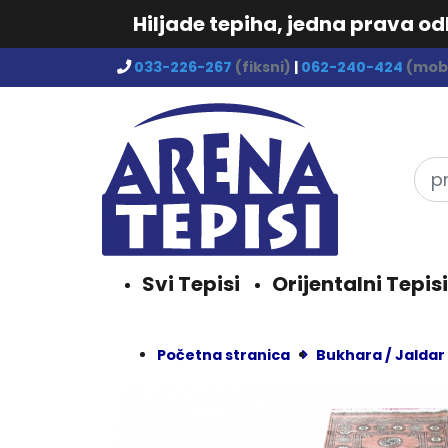
Hiljade tepiha, jedna prava o
033-226-267
(fiksni)
|
062-240-424
(mobi
Svi Tepisi
Orijentalni Tepisi
Početna stranica
Bukhara / Jaldar