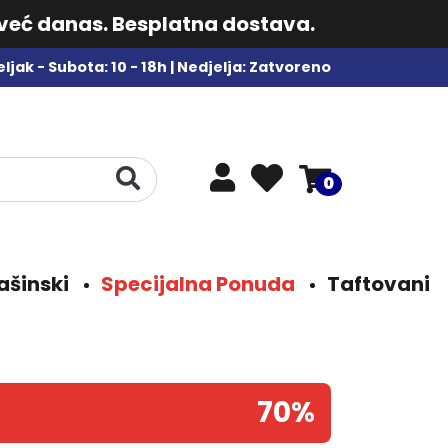
 već danas. Besplatna dostava.
ljak - Subota: 10 - 18h | Nedjelja: Zatvoreno
0
ašinski
Specijalna Ponuda
Taftovani
70%