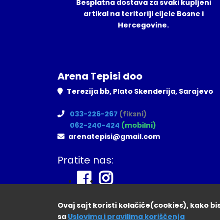
Besplatna dostava za svaki kupljeni
artikal na teritoriji cijele Bosne i
Hercegovine.
Arena Tepisi doo
Terezija bb, Plato Skenderija, Sarajevo
033-226-267
(fiksni)
062-240-424
(mobilni)
arenatepisi@gmail.com
Pratite nas:
Ovaj sajt koristi kolačiće(cookies), kako b
sa
Uslovima i pravilima koriščenja