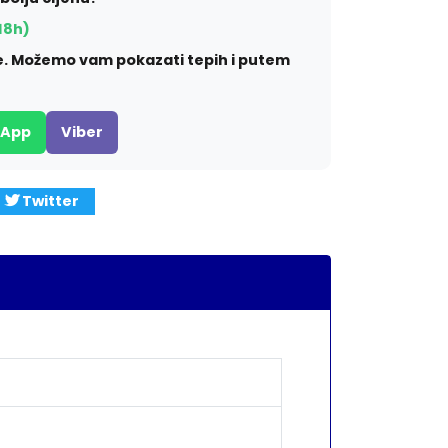
18h)
ite. Možemo vam pokazati tepih i putem
sApp
Viber
Twitter