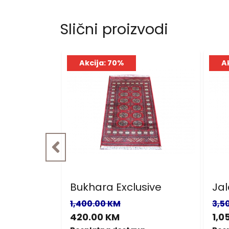
Slični proizvodi
Akcija: 70%
A
ve
Bukhara Exclusive
Jal
1,400.00 KM
3,5
420.00 KM
1,0