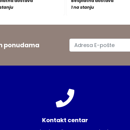
platna dostava
Besplatna dostava
 stanju
1 na stanju
jim ponudama
Kontakt centar