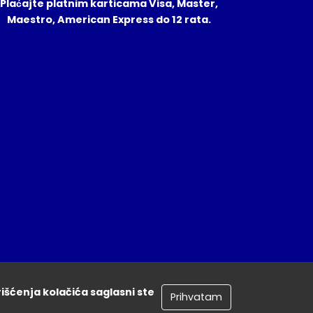
Plaćajte platnim karticama Visa, Master,
Maestro, American Express do 12 rata.
rišćenja kolačića saglasni ste
Prihvatam