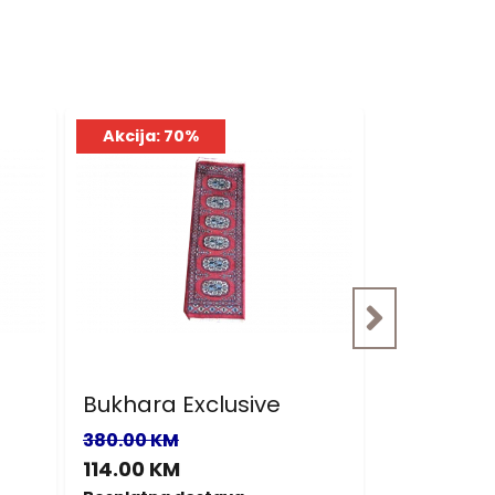
Akcija: 70%
Akcija: 7
Bukhara Exclusive
Bukhara E
380.00 KM
380.00 KM
114.00 KM
114.00 KM