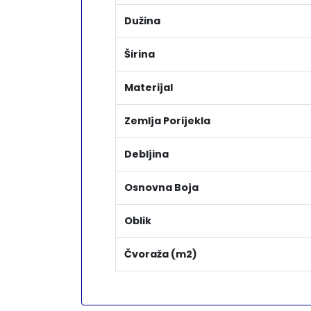
Dužina
Širina
Materijal
Zemlja Porijekla
Debljina
Osnovna Boja
Oblik
Čvoraža (m2)