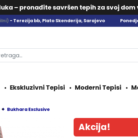
dluka – pronađite savršen tepih za svoj dom
lni)
- Terezija bb, Plato Skenderija, Sarajevo
Ponedje
Ekskluzivni Tepisi
Moderni Tepisi
M
Bukhara Exclusive
Akcija!