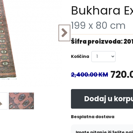
Bukhara Ex
199 x 80 cm
Šifra proizvoda: 20
Količina
720.
2,400.00 KM
Dodaj u korp
Besplatna dostava
Imate pitanje ili želite na