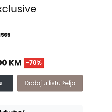
clusive
1569
00 KM
-70%
u
Dodaj u listu želja
jbolju cijenu?