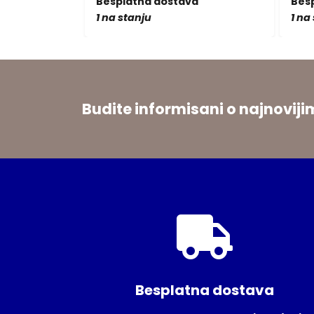
a
Besplatna dostava
Bes
1 na stanju
1 na
Budite informisani o najnovi
Besplatna dostava