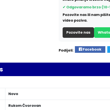
✔ Odgovaramo brzo (10-
Pozovite nas ili nam piš
video poziva.
Pozovite nas
What
Facebook
Podijeli:
s
Novo
Rukom Čvorovan