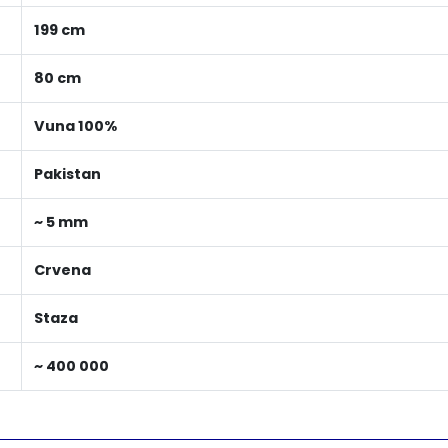
199 cm
80 cm
Vuna 100%
Pakistan
~ 5 mm
Crvena
Staza
~ 400 000