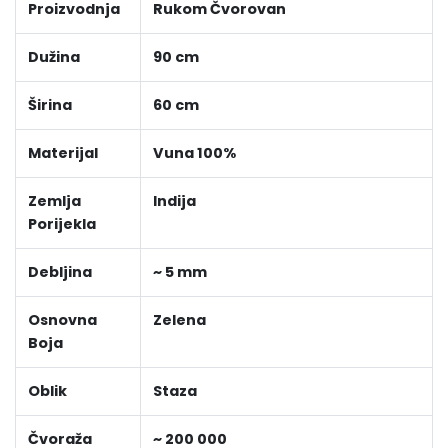
Proizvodnja
Rukom Čvorovan
Dužina
90 cm
Širina
60 cm
Materijal
Vuna 100%
Zemlja
Indija
Porijekla
Debljina
~ 5 mm
Osnovna
Zelena
Boja
Oblik
Staza
Čvoraža
~ 200 000