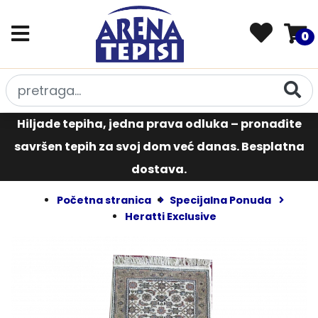
0
Hiljade tepiha, jedna prava odluka – pronađite
savršen tepih za svoj dom već danas. Besplatna
dostava.
Početna stranica
Specijalna Ponuda
Heratti Exclusive