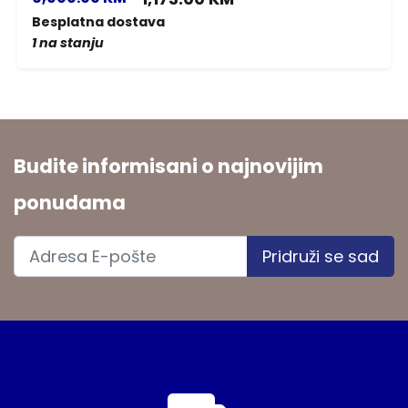
Besplatna dostava
1 na stanju
Budite informisani o najnovijim
ponudama
Pridruži se sad