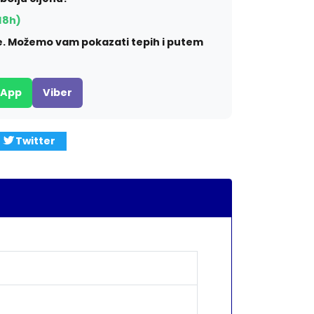
18h)
ite. Možemo vam pokazati tepih i putem
sApp
Viber
Twitter