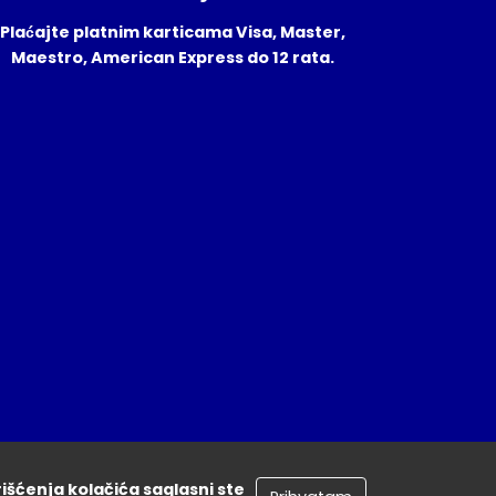
Plaćajte platnim karticama Visa, Master,
Maestro, American Express do 12 rata.
rišćenja kolačića saglasni ste