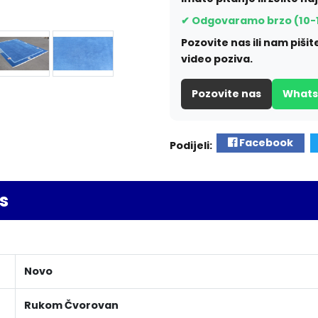
✔ Odgovaramo brzo (10-
Pozovite nas ili nam piš
video poziva.
Pozovite nas
What
Facebook
Podijeli:
s
Novo
Rukom Čvorovan