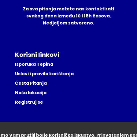
Za sva pitanja možete nas kontaktirati
svakog dana između 10 i 18h časova.
Nedjeljom zatvoreno.
Korisni linkovi
Isporuka Tepiha
Uslovi i pravila korištenja
Česta Pitanja
Naša lokacija
Registruj se
ismo Vam pružili bolje korisničko iskustvo. Prihvatanjem ko