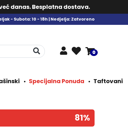
 već danas. Besplatna dostava.
ljak - Subota: 10 - 18h | Nedjelja: Zatvoreno
0
ašinski
Specijalna Ponuda
Taftovani
81%