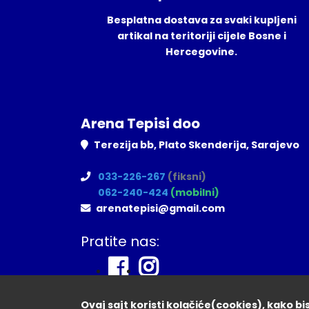
Besplatna dostava za svaki kupljeni
artikal na teritoriji cijele Bosne i
Hercegovine.
Arena Tepisi doo
Terezija bb, Plato Skenderija, Sarajevo
033-226-267
(fiksni)
062-240-424
(mobilni)
arenatepisi@gmail.com
Pratite nas:
Ovaj sajt koristi kolačiće(cookies), kako b