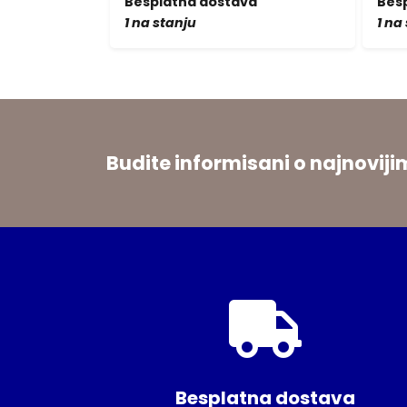
a
Besplatna dostava
Bes
1 na stanju
1 na
Budite informisani o najnovi
Besplatna dostava