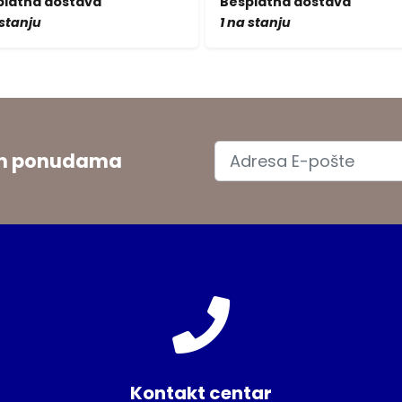
platna dostava
Besplatna dostava
 stanju
1 na stanju
jim ponudama
Kontakt centar