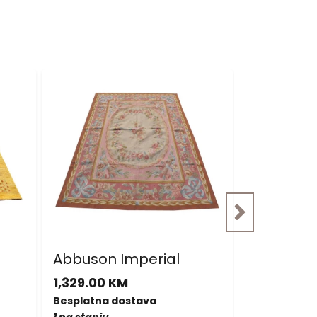
Akcija: 2
Abbuson Imperial
Nepal Sup
malim o
1,329.00 KM
877.00 KM
Besplatna dostava