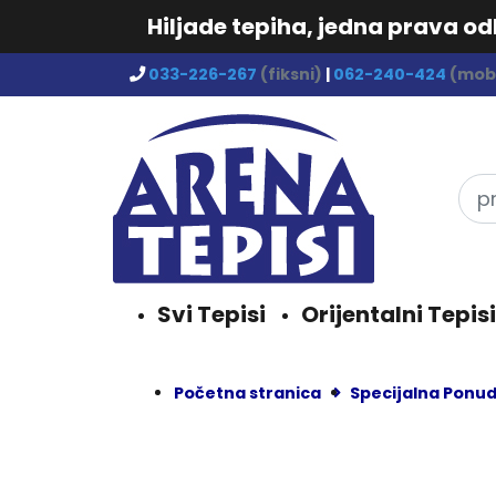
Hiljade tepiha, jedna prava o
033-226-267
(fiksni)
|
062-240-424
(mobi
Svi Tepisi
Orijentalni Tepisi
Početna stranica
Specijalna Ponu