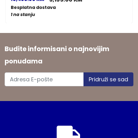
Besplatna dostava
1 na stanju
Budite informisani o najnovijim
ponudama
Pridruži se sad