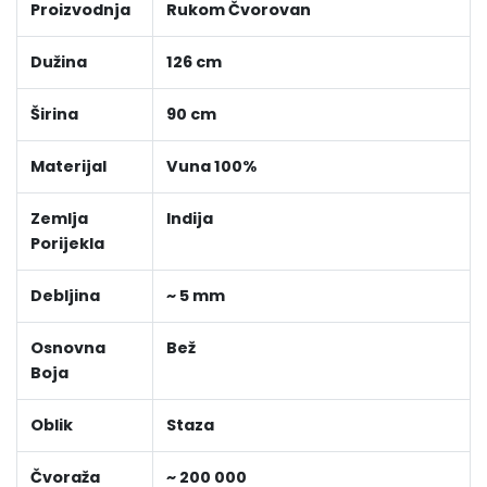
Proizvodnja
Rukom Čvorovan
Dužina
126 cm
Širina
90 cm
Materijal
Vuna 100%
Zemlja
Indija
Porijekla
Debljina
~ 5 mm
Osnovna
Bež
Boja
Oblik
Staza
Čvoraža
~ 200 000