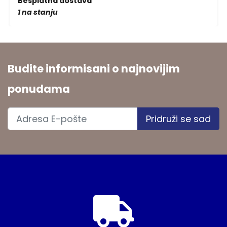
Besplatna dostava
1 na stanju
Budite informisani o najnovijim
ponudama
Pridruži se sad