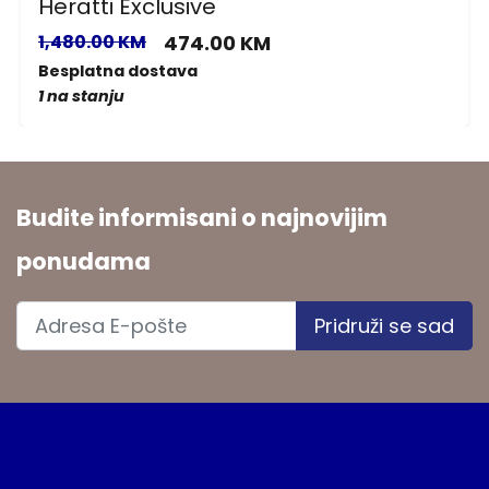
Heratti Exclusive
1,480.00 KM
474.00 KM
Besplatna dostava
1 na stanju
Budite informisani o najnovijim
ponudama
Pridruži se sad