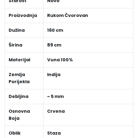
Starost
Novo
Proizvodnja
Rukom Čvorovan
Dužina
160 cm
Širina
89 cm
Materijal
Vuna 100%
Zemlja
Indija
Porijekla
Debljina
~ 5 mm
Osnovna
Crvena
Boja
Oblik
Staza