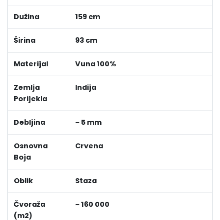
Dužina
159 cm
Širina
93 cm
Materijal
Vuna 100%
Zemlja
Indija
Porijekla
Debljina
~ 5 mm
Osnovna
Crvena
Boja
Oblik
Staza
Čvoraža
~ 160 000
(m2)