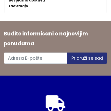
Besplatna dostava
1 na stanju
Budite informisani o najnovijim
ponudama
Pridruži se sad