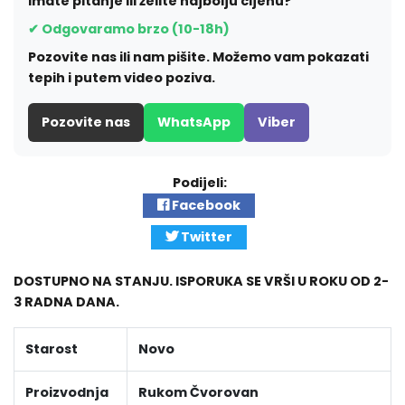
Imate pitanje ili želite najbolju cijenu?
✔ Odgovaramo brzo (10-18h)
Pozovite nas ili nam pišite. Možemo vam pokazati
tepih i putem video poziva.
Pozovite nas
WhatsApp
Viber
Podijeli:
Facebook
Twitter
DOSTUPNO NA STANJU. ISPORUKA SE VRŠI U ROKU OD 2-
3 RADNA DANA.
Starost
Novo
Proizvodnja
Rukom Čvorovan