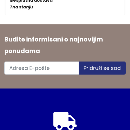
Besplatna dostava
1 na stanju
Budite informisani o najnovijim
ponudama
Pridruži se sad