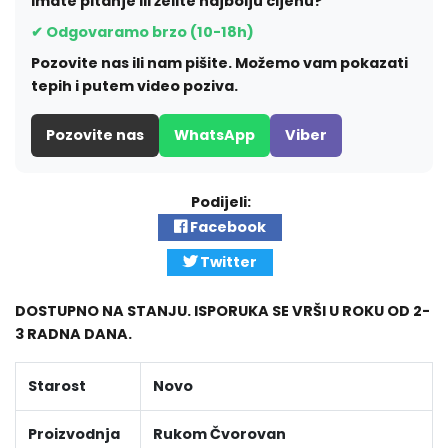
Imate pitanje ili želite najbolju cijenu?
✔ Odgovaramo brzo (10-18h)
Pozovite nas ili nam pišite. Možemo vam pokazati
tepih i putem video poziva.
Pozovite nas
WhatsApp
Viber
Podijeli:
Facebook
Twitter
DOSTUPNO NA STANJU. ISPORUKA SE VRŠI U ROKU OD 2-
3 RADNA DANA.
Starost
Novo
Proizvodnja
Rukom Čvorovan