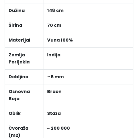
Dužina
148 cm
Širina
70 cm
Materijal
Vuna 100%
Zemlja
Indija
Porijekla
Debljina
~ 5 mm
Osnovna
Braon
Boja
Oblik
Staza
Čvoraža
~ 200 000
(m2)