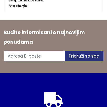
Besplatna dostava
1 na stanju
Budite informisani o najnovijim
ponudama
Pridruži se sad