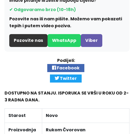
Imate pitanje ili želite najbolju cijenu?
✔ Odgovaramo brzo (10-18h)
Pozovite nas ili nam pišite. Možemo vam pokazati
tepih i putem video poziva.
Pozovite nas
WhatsApp
Viber
Podijeli:
Facebook
Twitter
DOSTUPNO NA STANJU. ISPORUKA SE VRŠI U ROKU OD 2-
3 RADNA DANA.
Starost
Novo
Proizvodnja
Rukom Čvorovan