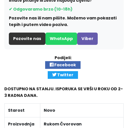
Imate pitanje ili želite najbolju cijenu?
✔ Odgovaramo brzo (10-18h)
Pozovite nas ili nam pišite. Možemo vam pokazati
tepih i putem video poziva.
Pozovite nas
WhatsApp
Viber
Podijeli:
Facebook
Twitter
DOSTUPNO NA STANJU. ISPORUKA SE VRŠI U ROKU OD 2-
3 RADNA DANA.
Starost
Novo
Proizvodnja
Rukom Čvorovan