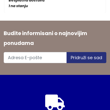
Besplatna dostava
1 na stanju
Budite informisani o najnovijim
ponudama
Pridruži se sad