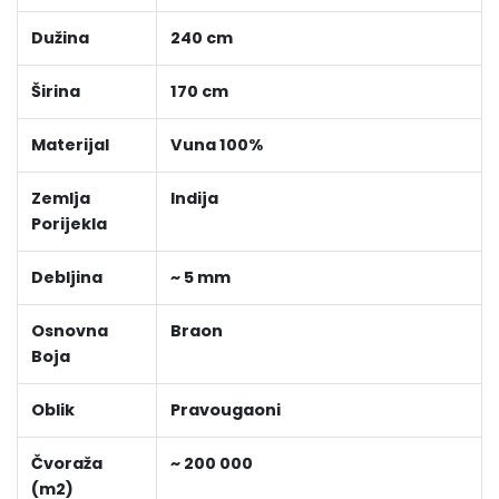
Dužina
240 cm
Širina
170 cm
Materijal
Vuna 100%
Zemlja
Indija
Porijekla
Debljina
~ 5 mm
Osnovna
Braon
Boja
Oblik
Pravougaoni
Čvoraža
~ 200 000
(m2)