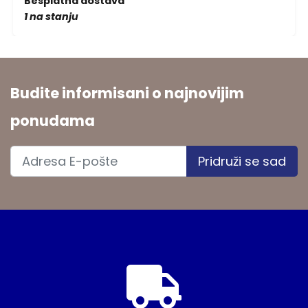
Besplatna dostava
1 na stanju
Budite informisani o najnovijim
ponudama
Pridruži se sad