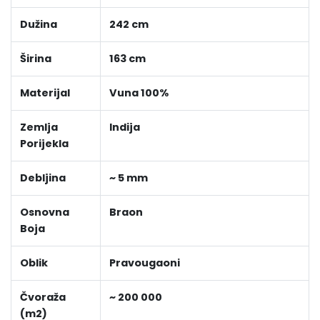
Dužina
242 cm
Širina
163 cm
Materijal
Vuna 100%
Zemlja
Indija
Porijekla
Debljina
~ 5 mm
Osnovna
Braon
Boja
Oblik
Pravougaoni
Čvoraža
~ 200 000
(m2)