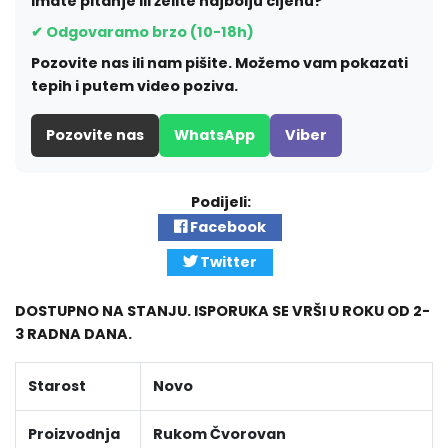
Imate pitanje ili želite najbolju cijenu?
✔ Odgovaramo brzo (10-18h)
Pozovite nas ili nam pišite. Možemo vam pokazati
tepih i putem video poziva.
Pozovite nas
WhatsApp
Viber
Podijeli:
Facebook
Twitter
DOSTUPNO NA STANJU. ISPORUKA SE VRŠI U ROKU OD 2-
3 RADNA DANA.
Starost
Novo
Proizvodnja
Rukom Čvorovan